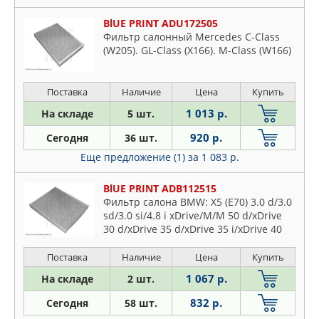
Daihatsu
Dodge
BlUE PRINT ADU172505
Фильтр салонный Mercedes C-Class
Fiat
(W205). GL-Class (X166). M-Class (W166)
Ford
Honda
Поставка
Наличие
Цена
Купить
Hummer
1 013 р.
На складе
5 шт.
Hyundai
Infiniti
920 р.
Сегодня
36 шт.
Jaguar
Еще предложение (1)
за 1 083 р.
Jeep
BlUE PRINT ADB112515
KIA
Фильтр салона BMW: X5 (E70) 3.0 d/3.0
Lancia
sd/3.0 si/4.8 i xDrive/M/M 50 d/xDrive
30 d/xDrive 35 d/xDrive 35 i/xDrive 40
Land Rover
d/xDrive 50 i 07-13, X5 (F15, F85) M/M 50
Lexus
d/sDr
Поставка
Наличие
Цена
Купить
Mazda
1 067 р.
На складе
2 шт.
Mercedes
832 р.
Сегодня
58 шт.
Mitsubishi