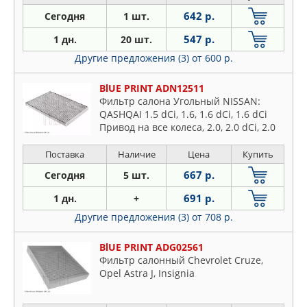
642 р.
Сегодня
1 шт.
547 р.
1 дн.
20 шт.
Другие предложения (3)
от 600 р.
BlUE PRINT ADN12511
Фильтр салона Угольный NISSAN:
QASHQAI 1.5 dCi, 1.6, 1.6 dCi, 1.6 dCi
Привод на все колеса, 2.0, 2.0 dCi, 2.0
dCi Привод на все колеса, 2.0I 07-, X-
TRAL
Поставка
Наличие
Цена
Купить
667 р.
Сегодня
5 шт.
691 р.
1 дн.
+
Другие предложения (3)
от 708 р.
BlUE PRINT ADG02561
Фильтр салонный Chevrolet Cruze,
Opel Astra J, Insignia