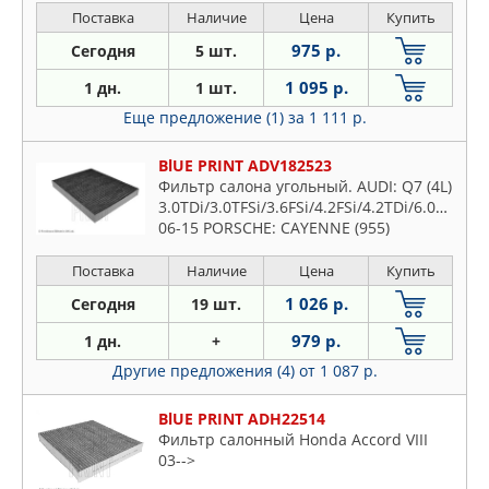
Поставка
Наличие
Цена
Купить
975 р.
Сегодня
5 шт.
1 095 р.
1 дн.
1 шт.
Еще предложение (1)
за 1 111 р.
BlUE PRINT ADV182523
Фильтр салона угольный. AUDI: Q7 (4L)
3.0TDi/3.0TFSi/3.6FSi/4.2FSi/4.2TDi/6.0TDi
06-15 PORSCHE: CAYENNE (955)
3.2i/3.6i/GTS 4.8/S 4.5/S 4.8/Turbo
4.5/Turbo S 4.5
Поставка
Наличие
Цена
Купить
1 026 р.
Сегодня
19 шт.
979 р.
1 дн.
+
Другие предложения (4)
от 1 087 р.
BlUE PRINT ADH22514
Фильтр салонный Honda Accord VIII
03-->