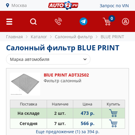
Москва
Запрос по VIN
0
Главная
Каталог
Салонный фильтр
BLUE PRINT
Салонный фильтр BLUE PRINT
Марка автомобиля
Alfa Romeo
BlUE PRINT ADT32502
Audi
Фильтр салонный
BMW
Cadillac
Chevrolet
Поставка
Наличие
Цена
Купить
Chrysler
473 р.
На складе
2 шт.
Citroen
566 р.
Сегодня
7 шт.
Daewoo
Еще предложение (1)
за 394 р.