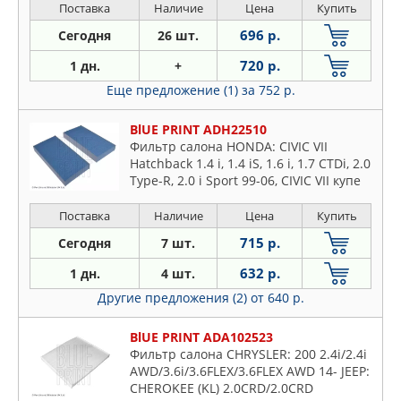
Поставка
Наличие
Цена
Купить
696 р.
Сегодня
26 шт.
720 р.
1 дн.
+
Еще предложение (1)
за 752 р.
BlUE PRINT ADH22510
Фильтр салона HONDA: CIVIC VII
Hatchback 1.4 i, 1.4 iS, 1.6 i, 1.7 CTDi, 2.0
Type-R, 2.0 i Sport 99-06, CIVIC VII купе
1.6 i, 1.7 i, 1.7 i VTEC 01-05, CIVIC V
Поставка
Наличие
Цена
Купить
715 р.
Сегодня
7 шт.
632 р.
1 дн.
4 шт.
Другие предложения (2)
от 640 р.
BlUE PRINT ADA102523
Фильтр салона CHRYSLER: 200 2.4i/2.4i
AWD/3.6i/3.6FLEX/3.6FLEX AWD 14- JEEP:
CHEROKEE (KL) 2.0CRD/2.0CRD