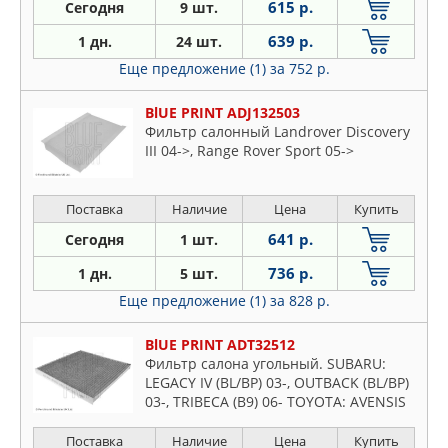
615 р.
Сегодня
9 шт.
639 р.
1 дн.
24 шт.
Еще предложение (1)
за 752 р.
BlUE PRINT ADJ132503
Фильтр салонный Landrover Discovery
III 04->, Range Rover Sport 05->
Поставка
Наличие
Цена
Купить
641 р.
Сегодня
1 шт.
736 р.
1 дн.
5 шт.
Еще предложение (1)
за 828 р.
BlUE PRINT ADT32512
Фильтр салона угольный. SUBARU:
LEGACY IV (BL/BP) 03-, OUTBACK (BL/BP)
03-, TRIBECA (B9) 06- TOYOTA: AVENSIS
VERSO 01-, CAMRY (V3) 02-, FJ CRUISER
07-, PRIUS 00-
Поставка
Наличие
Цена
Купить