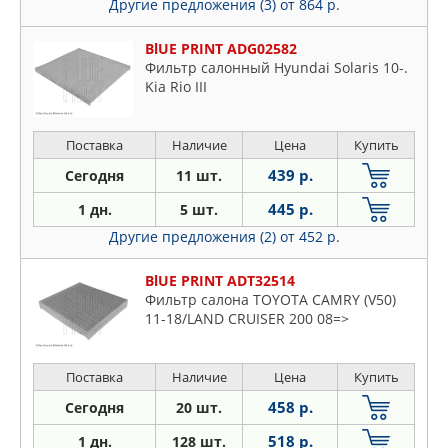
Другие предложения (3)
от 864 р.
Nissan
Opel
BlUE PRINT ADG02582
Peugeot
Фильтр салонный Hyundai Solaris 10-.
Kia Rio III
Porsche
Renault
Поставка
Наличие
Цена
Купить
Saab
Seat
439 р.
Сегодня
11 шт.
Skoda
445 р.
1 дн.
5 шт.
Ssangyong
Другие предложения (2)
от 452 р.
Subaru
BlUE PRINT ADT32514
Suzuki
Фильтр салона TOYOTA CAMRY (V50)
Toyota
11-18/LAND CRUISER 200 08=>
VW
Volvo
Поставка
Наличие
Цена
Купить
458 р.
Сегодня
20 шт.
518 р.
1 дн.
128 шт.