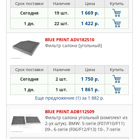
Срок поставки
Наличие
Цена
Купить
1 669 р.
Сегодня
19 шт.
1 422 р.
1 дн.
22 шт.
BlUE PRINT ADV182510
Фильтр салона [угольный]
Срок поставки
Наличие
Цена
Купить
1 750 р.
Сегодня
2 шт.
1 861 р.
1 дн.
1 шт.
Еще предложение (1)
за 1 882 р.
BlUE PRINT ADB112509
Фильтр салона угольный (комплект из
2-ух штук). BMW: 5-serie (F07/F10/F11)
09-, 6-serie (F06/F12/F13) 10-, 7-serie
(F01/F02/F03/F04) 08-15 ROLLS-ROYCE: