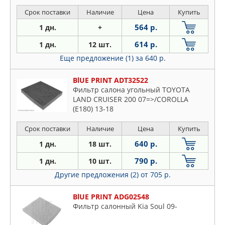
CERATO седан 1.5 CRDi, 1.6, 1.6 CRDi,
2.0
Срок поставки
Наличие
Цена
Купить
564 р.
1 дн.
+
614 р.
1 дн.
12 шт.
Еще предложение (1)
за 640 р.
BlUE PRINT ADT32522
Фильтр салона угольный TOYOTA
LAND CRUISER 200 07=>/COROLLA
(E180) 13-18
Срок поставки
Наличие
Цена
Купить
640 р.
1 дн.
18 шт.
790 р.
1 дн.
10 шт.
Другие предложения (2)
от 705 р.
BlUE PRINT ADG02548
Фильтр салонный Kia Soul 09-