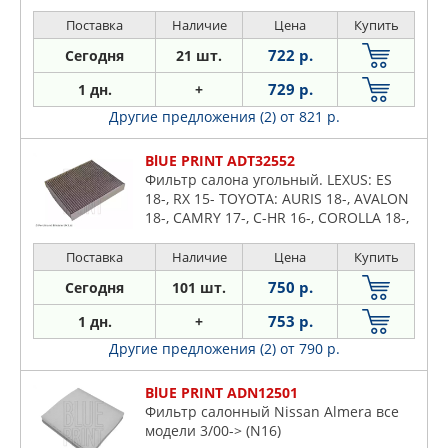
4x4/2.4i/2.4i 4x4/3.2i V6 4x4 13-
Поставка
Наличие
Цена
Купить
722 р.
Сегодня
21 шт.
729 р.
1 дн.
+
Другие предложения (2)
от 821 р.
BlUE PRINT ADT32552
Фильтр салона угольный. LEXUS: ES
18-, RX 15- TOYOTA: AURIS 18-, AVALON
18-, CAMRY 17-, C-HR 16-, COROLLA 18-,
FORTUNER 15-, HILUX 15-, PRIUS 15-,
RAV 4 18-
Поставка
Наличие
Цена
Купить
750 р.
Сегодня
101 шт.
753 р.
1 дн.
+
Другие предложения (2)
от 790 р.
BlUE PRINT ADN12501
Фильтр салонный Nissan Almera все
модели 3/00-> (N16)