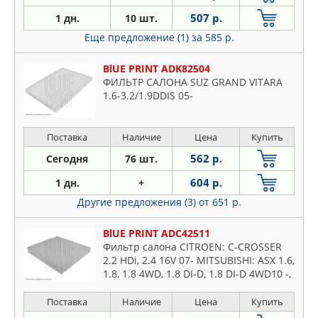
507 р.
1 дн.
10 шт.
Еще предложение (1)
за 585 р.
BlUE PRINT ADK82504
ФИЛЬТР САЛОНА SUZ GRAND VITARA
1.6-3.2/1.9DDIS 05-
Поставка
Наличие
Цена
Купить
562 р.
Сегодня
76 шт.
604 р.
1 дн.
+
Другие предложения (3)
от 651 р.
BlUE PRINT ADC42511
Фильтр салона CITROEN: C-CROSSER
2.2 HDi, 2.4 16V 07- MITSUBISHI: ASX 1.6,
1.8, 1.8 4WD, 1.8 DI-D, 1.8 DI-D 4WD10 -,
ASX Van 1.8 DI-D 4WD10 -, LANCER
SPORTBAC
Поставка
Наличие
Цена
Купить