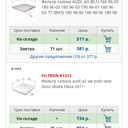
Фильтр салона AUDI: A3 (8L1) 160 96-03
180 96-03 180 96-03 190 96-01 180 96-
03, TT (8N3) 180 98-06 180 98-06 180 98-
06, TT Roadster (8N9) 180 99-06 180 00-
06 180 9
Срок поставки
Наличие
Цена
Купить
511 р.
На складе
+
381 р.
Завтра
71 шт.
Другие предложения (10)
от 377 р.
FILTRON K1313
Фильтр салона audi a2 vw polo seat
ibiza skoda fabia 2011-
Срок поставки
Наличие
Цена
Купить
734 р.
На складе
+
894 р.