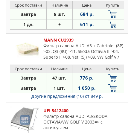
Срок поставки
Наличие
Цена
Купить
684 р.
Завтра
5 шт.
611 р.
1 дн.
+
MANN CU2939
Фильтр салона AUDI A3 + Cabriolet (8P)
>03, Q3 (8U) >11, Skoda Octavia II >04,
Superb II >08, Yeti (5J) >09, VW Golf V /
Golf Plus (1K1, 1K5, AJ5, 5M1, 521), Golf V
Срок поставки
Наличие
Цена
Купить
776 р.
Завтра
47 шт.
1 050 р.
Завтра
1 шт.
Другие предложения (10)
от 849 р.
UFI 5412400
Фильтр салона AUDI A3/SKODA
OCTAVIA/VW GOLF V 2003=> с
актив.углем