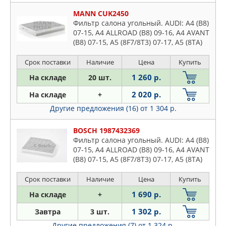
MANN CUK2450
Фильтр салона угольный. AUDI: A4 (B8)
07-15, A4 ALLROAD (B8) 09-16, A4 AVANT
(B8) 07-15, A5 (8F7/8T3) 07-17, A5 (8TA)
09-, Q5 (8R) 08- PORSCHE: MACAN (95B)
14-
Срок поставки
Наличие
Цена
Купить
1 260 р.
На складе
20 шт.
2 020 р.
На складе
+
Другие предложения (16)
от 1 304 р.
BOSCH 1987432369
Фильтр салона угольный. AUDI: A4 (B8)
07-15, A4 ALLROAD (B8) 09-16, A4 AVANT
(B8) 07-15, A5 (8F7/8T3) 07-17, A5 (8TA)
09-, Q5 (8R) 08- PORSCHE: MACAN (95B)
14-
Срок поставки
Наличие
Цена
Купить
1 690 р.
На складе
+
1 302 р.
Завтра
3 шт.
Другие предложения (7)
от 1 324 р.