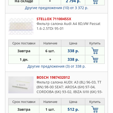
2 794 р.
На складе
+
Другие предложения (10)
от 3 372 р.
STELLOX 7110045SX
Фильтр салона Audi A4 8D,VW Passat
1.6-2.5TDi 95-01
Срок поставки
Наличие
Цена
Купить
338 р.
Завтра
6 шт.
338 р.
1 дн.
+
Другие предложения (3)
от 338 р.
BOSCH 1987432012
Фильтр салона AUDI: A3 (8L) 96-03, TT
(8N) 98-00 SEAT: AROSA (6H) 97-04,
CORDOBA (6K) 93-02, IBIZA II/III (6K) 93-
02 VW: GOLF III 91-99, PASSAT (B5) 00-05
Срок поставки
Наличие
Цена
Купить
512 р.
Завтра
1 шт.