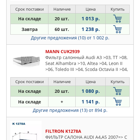
300 10-15 300 10-
Срок поставки
Наличие
Цена
Купить
1 013 р.
На складе
20 шт.
1 238 р.
Завтра
60 шт.
Другие предложения (10)
от 1 002 р.
MANN CUK2939
Фильтр салонный Audi A3 >03, TT >08,
Seat Alhambra >10, Altea >04, Leon II
>06, Toledo III >04, Scoda Octavia II >04,
Superb II >08, Yeti >09, VW Caddy III, IV
>04, Golf V, VI >03
Срок поставки
Наличие
Цена
Купить
1 080 р.
На складе
20 шт.
1 141 р.
На складе
+
Другие предложения (13)
от 894 р.
FILTRON K1278A
ФИЛЬТР САЛОНА AUDI A4,A5 2007=> С