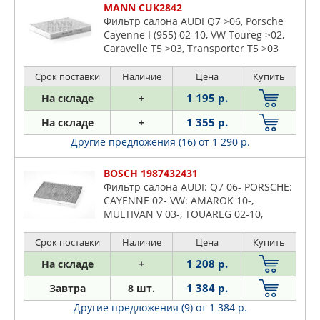
MANN CUK2842
Фильтр салона AUDI Q7 >06, Porsche
Cayenne I (955) 02-10, VW Toureg >02,
Caravelle T5 >03, Transporter T5 >03
Срок поставки
Наличие
Цена
Купить
1 195 р.
На складе
+
1 355 р.
На складе
+
Другие предложения (16)
от 1 290 р.
BOSCH 1987432431
Фильтр салона AUDI: Q7 06- PORSCHE:
CAYENNE 02- VW: AMAROK 10-,
MULTIVAN V 03-, TOUAREG 02-10,
TRANSPORTER V 03-, TRANSPORTER V
фургон 03-
Срок поставки
Наличие
Цена
Купить
1 208 р.
На складе
+
1 384 р.
Завтра
8 шт.
Другие предложения (9)
от 1 384 р.