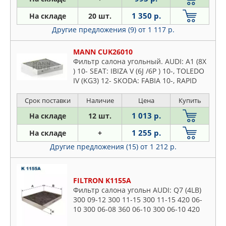
1 350 р.
На складе
20 шт.
Другие предложения (9)
от 1 117 р.
MANN CUK26010
Фильтр салона угольный. AUDI: A1 (8X
) 10- SEAT: IBIZA V (6J /6P ) 10-, TOLEDO
IV (KG3) 12- SKODA: FABIA 10-, RAPID
(NH ) 12-, ROOMSTER (5J) 10- VW: POLO
10-
Срок поставки
Наличие
Цена
Купить
1 013 р.
На складе
12 шт.
1 255 р.
На складе
+
Другие предложения (15)
от 1 212 р.
FILTRON K1155A
Фильтр салона угольн AUDI: Q7 (4LB)
300 09-12 300 11-15 300 11-15 420 06-
10 300 06-08 360 06-10 300 06-10 420
07-09 300 07-15 600 08-14 420 09-15