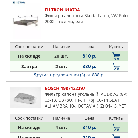
FILTRON K1079A
Фильтр салонный Skoda Fabia, VW Polo
2002 – все модели
Срок поставки
Наличие
Цена
Купить
810 р.
На складе
20 шт.
880 р.
Завтра
2 шт.
Другие предложения (6)
от 838 р.
BOSCH 1987432397
Фильтр салона угольный. AUDI: A3 (8P)
03-13, Q3 (8U) 11-, TT (8J) 06-14 SEAT:
ALHAMBRA 10-, OCTAVIA (1Z) 04-13, YETI
(5L) 09- VW: TOURAN (1T) 03- (LHD)
Срок поставки
Наличие
Цена
Купить
810 р.
На складе
4 шт.
919 р.
На складе
+