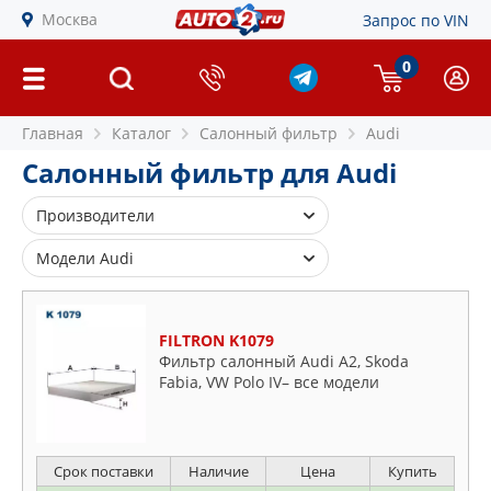
Москва
Запрос по VIN
0
Главная
Каталог
Салонный фильтр
Audi
Салонный фильтр для Audi
Производители
ALCO FILTER
Модели Audi
BLUE PRINT
80
BOSCH
90
FILTRON K1079
BSG
100
Фильтр салонный Audi A2, Skoda
CHAMPION
Fabia, VW Polo IV– все модели
200
CLEAN FILTERS
A1
COMLINE
A2
CORTECO
Срок поставки
Наличие
Цена
Купить
A3