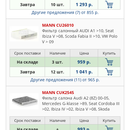
1 293 р.
Завтра
10 шт.
Другие предложения (7)
от 855 р.
MANN CU26010
Фильтр салонный AUDI A1 >10, Seat
Ibiza V >08, Scoda Fabia II >10, VW Polo
V > 09
Срок поставки
Наличие
Цена
Купить
959 р.
На складе
3 шт.
1 041 р.
Завтра
12 шт.
Другие предложения (11)
от 965 р.
MANN CUK2545
Фильтр салона Audi A2 (8Z) 00-05,
Mercedes G-klasse >89, Seat Cordoba III
>02, Ibiza IV >02, Ibiza V >08, Skoda
Fabia I >99, Fabia II >07, Praktik >07,
Roomster >06
Срок поставки
Наличие
Цена
Купить
993 р.
На складе
+