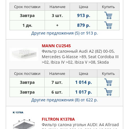
Срок поставки
Наличие
Цена
Купить
913 р.
Завтра
3 шт.
879 р.
1 дн.
+
Другие предложения (5)
от 913 р.
MANN CU2545
Фильтр салонный Audi A2 (8Z) 00-05,
Mercedes G-klasse >89, Seat Cordoba III
>02, Ibiza IV >02, Ibiza V >08, Skoda
Fabia I >99, Fabia II >07, Praktik >07,
Roomster >06, VW Fox >05, Polo IV >01,
Срок поставки
Наличие
Цена
Купить
Polo V >11
1 014 р.
Завтра
7 шт.
1 017 р.
Завтра
6 шт.
Другие предложения (8)
от 622 р.
FILTRON K1378A
Фильтр салона угольн AUDI: A4 Allroad