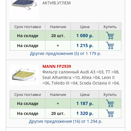
АКТИВ.УГЛЕМ
Срок поставки
Наличие
Цена
Купить
1 080 р.
На складе
20 шт.
1 215 р.
На складе
+
Другие предложения (5)
от 1 179 р.
MANN FP2939
Фильтр салонный Audi A3 >03, TT >08,
Seat Alhambra >10, Altea >04, Leon II
>06, Toledo III >04, Scoda Octavia II >04,
Superb II >08, Yeti >09, VW Caddy III, IV
>04, Golf V, VI >03
Срок поставки
Наличие
Цена
Купить
1 187 р.
На складе
+
1 320 р.
На складе
20 шт.
Другие предложения (16)
от 1 294 р.