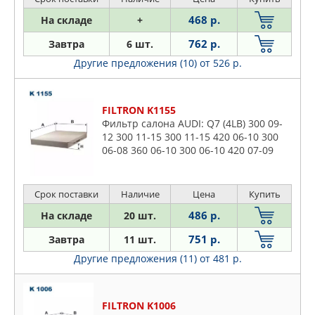
PATRON
468 р.
На складе
+
PURFLUX
762 р.
Завтра
6 шт.
QUATTRO FRENI
Другие предложения (10)
от 526 р.
SCT
STELLOX
TRUCKTEC AUTOMOTIVE
FILTRON K1155
UFI
Фильтр салона AUDI: Q7 (4LB) 300 09-
12 300 11-15 300 11-15 420 06-10 300
VALEO
06-08 360 06-10 300 06-10 420 07-09
VIKA
300 07-15 600 08-14 420 09-15 300 10-
15 300 10-15 300
ZEKKERT
Срок поставки
Наличие
Цена
Купить
486 р.
На складе
20 шт.
751 р.
Завтра
11 шт.
Другие предложения (11)
от 481 р.
FILTRON K1006