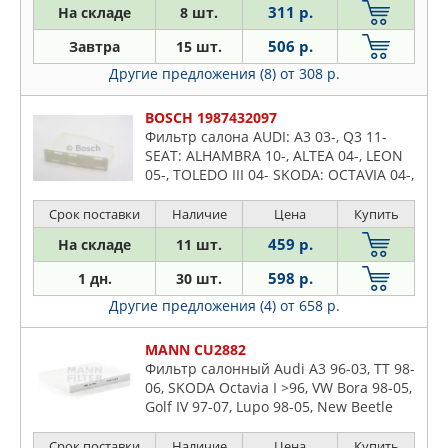
DENCKERMAN
311 р.
На складе
8 шт.
A4
DENSO
A5
506 р.
Завтра
15 шт.
FEBI
A6
Другие предложения (8)
от 308 р.
FENOX
A7
FILTRON
BOSCH 1987432097
A8
Фильтр салона AUDI: A3 03-, Q3 11-
FRAM
Allroad
SEAT: ALHAMBRA 10-, ALTEA 04-, LEON
GOODWILL
05-, TOLEDO III 04- SKODA: OCTAVIA 04-,
Q2
JP GROUP
YETI 09- VW: CADDY 04-, GOLF 03-,
Q3
PASSAT 05-
Срок поставки
Наличие
Цена
Купить
JS ASAKASHI
Q5
459 р.
На складе
11 шт.
KOLBENSCHMIDT
Q7
LYNXAUTO
598 р.
1 дн.
30 шт.
R8
MANN
Другие предложения (4)
от 658 р.
TT
MAPCO
V8
MANN CU2882
MEAT & DORIA
Фильтр салонный Audi A3 96-03, TT 98-
MECAFILTER
06, SKODA Octavia I >96, VW Bora 98-05,
Golf IV 97-07, Lupo 98-05, New Beetle
MFILTER
>98, Polo III 94-01, Polo II 99-01
PARTS MALL
Срок поставки
Наличие
Цена
Купить