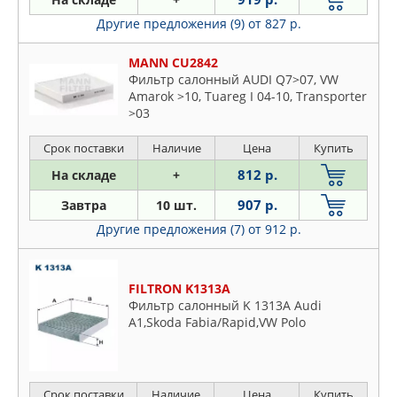
Другие предложения (9)
от 827 р.
MANN CU2842
Фильтр салонный AUDI Q7>07, VW
Amarok >10, Tuareg I 04-10, Transporter
>03
Срок поставки
Наличие
Цена
Купить
812 р.
На складе
+
907 р.
Завтра
10 шт.
Другие предложения (7)
от 912 р.
FILTRON K1313A
Фильтр салонный K 1313A Audi
A1,Skoda Fabia/Rapid,VW Polo
Срок поставки
Наличие
Цена
Купить