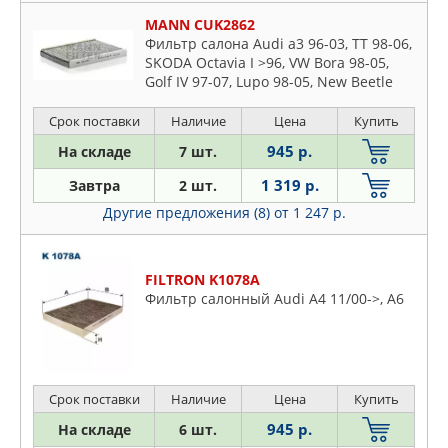
MANN CUK2862
Фильтр салона Audi a3 96-03, TT 98-06,
SKODA Octavia I >96, VW Bora 98-05,
Golf IV 97-07, Lupo 98-05, New Beetle
>98, Polo III 94-01, Polo II 99-01
Срок поставки
Наличие
Цена
Купить
945 р.
На складе
7 шт.
1 319 р.
Завтра
2 шт.
Другие предложения (8)
от 1 247 р.
FILTRON K1078A
Фильтр салонный Audi A4 11/00->, A6
Срок поставки
Наличие
Цена
Купить
945 р.
На складе
6 шт.