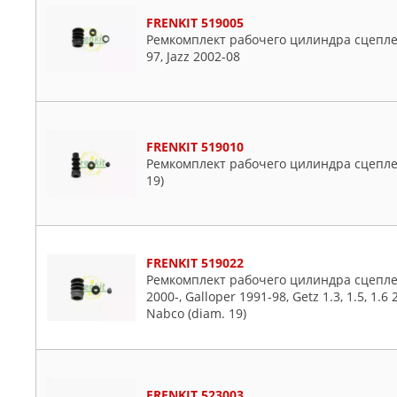
HYUNDAI-KIA
Daihatsu
FRENKIT 519005
ISUZU
Fiat
Ремкомплект рабочего цилиндра сцеплен
KIA
Ford
97, Jazz 2002-08
MITSUBISHI
Honda
NISSAN
Hyundai
OSSCA
Isuzu
PATRON
FRENKIT 519010
Jaguar
Ремкомплект рабочего цилиндра сцеплен
TOYOTA
Jeep
19)
Лада
KIA
Lancia
Land Rover
FRENKIT 519022
Mazda
Ремкомплект рабочего цилиндра сцеплен
Mercedes
2000-, Galloper 1991-98, Getz 1.3, 1.5, 1.6
Nabco (diam. 19)
Mitsubishi
Nissan
Opel
Peugeot
FRENKIT 523003