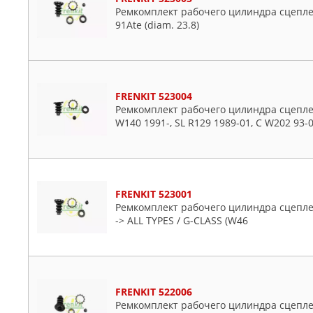
Porsche
Ремкомплект рабочего цилиндра сцеплен
91Ate (diam. 23.8)
Renault
Rover
Saab
Seat
FRENKIT 523004
Skoda
Ремкомплект рабочего цилиндра сцеплен
W140 1991-, SL R129 1989-01, C W202 93-0
Subaru
Toyota
VW
Volvo
FRENKIT 523001
Ремкомплект рабочего цилиндра сцепле
-> ALL TYPES / G-CLASS (W46
FRENKIT 522006
Ремкомплект рабочего цилиндра сцеплен