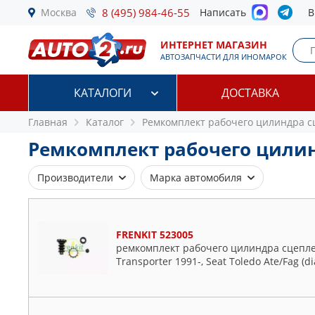
Москва
8 (495) 984-46-55
Написать
В
ИНТЕРНЕТ МАГАЗИН
АВТОЗАПЧАСТИ ДЛЯ ИНОМАРОК
КАТАЛОГИ
ДОСТАВКА
Главная
Каталог
Ремкомплект рабочего цилиндра 
Ремкомплект рабочего цили
Производители
Марка автомобиля
AUTOFREN S
Alfa Romeo
DAF
Audi
FRENKIT 523005
ERT
BMW
ремкомплект рабочего цилиндра сцеплени
FEBEST
Chevrolet
Transporter 1991-, Seat Toledo Ate/Fag (di
FRENKIT
Citroen
GM
Daewoo