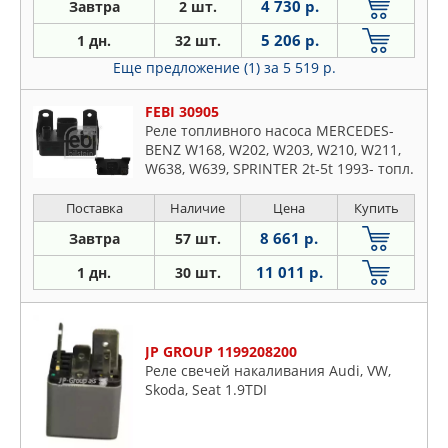
4 730 р.
Завтра
2 шт.
5 206 р.
1 дн.
32 шт.
Еще предложение (1)
за 5 519 р.
FEBI 30905
Реле топливного насоса MERCEDES-
BENZ W168, W202, W203, W210, W211,
W638, W639, SPRINTER 2t-5t 1993- топл.
насоса
Поставка
Наличие
Цена
Купить
8 661 р.
Завтра
57 шт.
11 011 р.
1 дн.
30 шт.
JP GROUP 1199208200
Реле свечей накаливания Audi, VW,
Skoda, Seat 1.9TDI