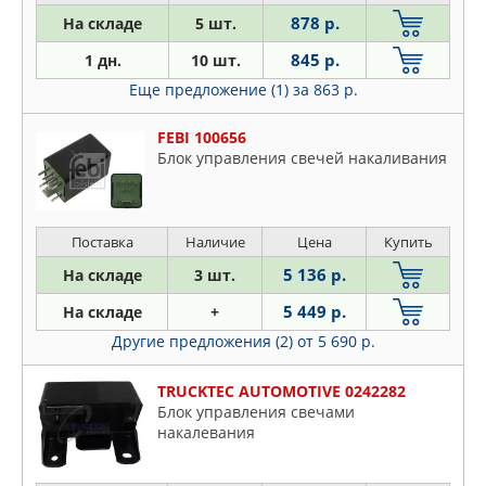
PATRON
Opel
878 р.
На складе
5 шт.
PEUGEOT
Peugeot
845 р.
SSANGYONG
1 дн.
10 шт.
Seat
SWAG
Еще предложение (1)
за 863 р.
Skoda
TOYOTA
VW
FEBI 100656
TRUCKTEC AUTOMOTIVE
Блок управления свечей накаливания
Volvo
Поставка
Наличие
Цена
Купить
5 136 р.
На складе
3 шт.
5 449 р.
На складе
+
Другие предложения (2)
от 5 690 р.
TRUCKTEC AUTOMOTIVE 0242282
Блок управления свечами
накалевания