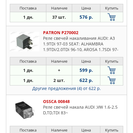
Поставка
Наличие
Цена
Купить
576 р.
1 дн.
37 шт.
PATRON P270002
Реле свечей накаливания AUDI: A3
1.9TDi 97-03 SEAT: ALHAMBRA
1.9TDi/2.0TDi 96-10, AROSA 1.7SDi 97-
04, CORDOBA 1.4TDi/1.9TDi 96-09, LEON
1.9TDi 99-06 VW: BORA 1.9TDi 98-05,
Поставка
Наличие
Цена
Купить
599 р.
1 дн.
+
622 р.
1 дн.
2 шт.
Другие предложения (4)
от 622 р.
OSSCA 00848
Реле свечей накала AUDI ,VW 1.6-2.5
D,TD,TDI 83~
Поставка
Наличие
Цена
Купить