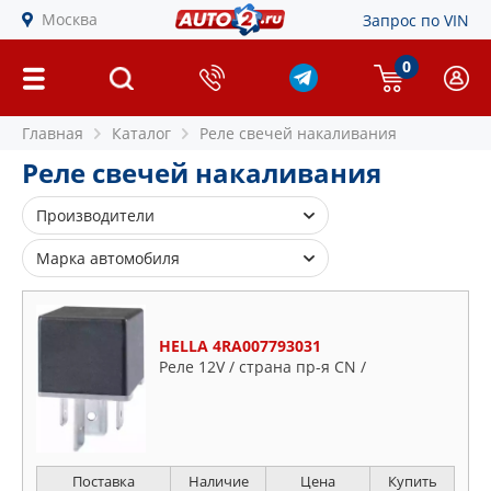
Москва
Запрос по VIN
0
Главная
Каталог
Реле свечей накаливания
Реле свечей накаливания
Производители
BLUE PRINT
Марка автомобиля
FEBI
Audi
FORD
Citroen
HELLA
HELLA 4RA007793031
Fiat
Реле 12V / страна пр-я CN /
ISUZU
Ford
JP GROUP
Lancia
NISSAN
Mercedes
OSSCA
Mitsubishi
Поставка
Наличие
Цена
Купить