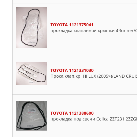
Probox
Qualis
Ractis
TOYOTA 1121375041
Raum
прокладка клапанной крышки 4Runner/Cr
Rav4
Reiz
Rush
Sai
Sienna
TOYOTA 1121331030
Sienta
Прокл.клап.кр. HI LUX (2005>)/LAND CRU
Solara
Soluna
Starlet
Supra
TOYOTA 1121388600
Sw4
прокладка под свечи Celica ZZT231 2ZZG
Tercel
Town