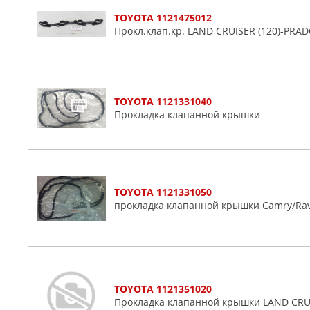
GLASER
Auris
TOYOTA 1121475012
JAPANPARTS
Прокл.клап.кр. LAND CRUISER (120)-PRAD
Avalon
PATRON
Avensis
PAYEN
Aygo
TOYOTA
Bb
VICTOR REINZ
TOYOTA 1121331040
C-hr
Прокладка клапанной крышки
Caldina
Cami
Camry
Carina
TOYOTA 1121331050
Carri
прокладка клапанной крышки Camry/Rav4/
Celica
Celsior
Corolla
Crown
TOYOTA 1121351020
Duet
Прокладка клапанной крышки LAND CRUI