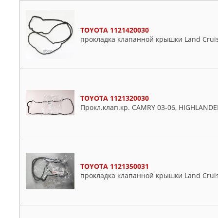
Tundra
Urban
TOYOTA 1121420030
Venza
прокладка клапанной крышки Land Cruis
Verso
Vios
Vista
Will
Wish
TOYOTA 1121320030
Прокл.клап.кр. CAMRY 03-06, HIGHLANDE
Yaris
TOYOTA 1121350031
прокладка клапанной крышки Land Cruis