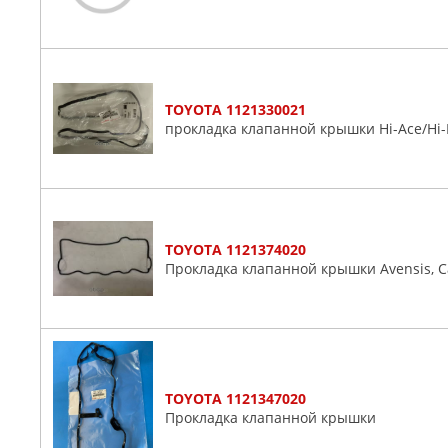
Dyna
Echo
Etios
Fj Cruiser
TOYOTA 1121330021
Fortuner
прокладка клапанной крышки Hi-Ace/Hi-L
Gaia
Gt
Harrier
Hiace
TOYOTA 1121374020
Highlander
Прокладка клапанной крышки Avensis, Cal
Hilux
Iq
Isis
Ist
Kluger
TOYOTA 1121347020
Land
Прокладка клапанной крышки
Liteace