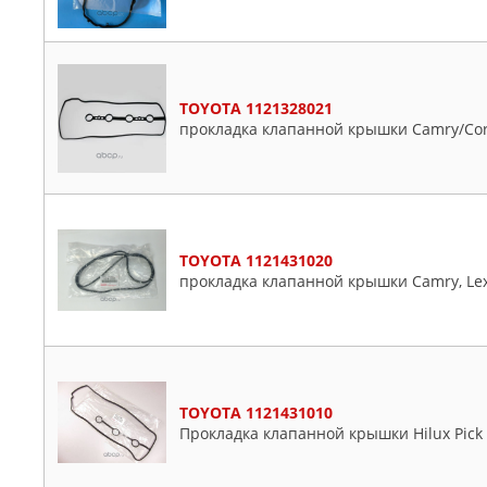
Mark
Matrix
Mr
Nadia
TOYOTA 1121328021
прокладка клапанной крышки Camry/Coro
Noah
Noah/voxy
Opa
Paseo
Passo
TOYOTA 1121431020
прокладка клапанной крышки Camry, Lex
Picnic
Platz
Porte
Premio
Previa
TOYOTA 1121431010
Prius
Прокладка клапанной крышки Hilux Pick U
Proace