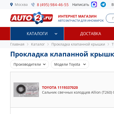
Москва
8 (495) 984-46-55
Написать
В
ИНТЕРНЕТ МАГАЗИН
АВТОЗАПЧАСТИ ДЛЯ ИНОМАРОК
КАТАЛОГИ
ДОСТАВКА
Главная
Каталог
Прокладка клапанной крышки
T
Прокладка клапанной крышки
Производители
Модели Toyota
AJUSA
4 Runner
BGA
Allion
TOYOTA 1119337020
BLUE PRINT
Сальник свечных колодцев Allion (T260) 0
Alphard
CORTECO
Altezza
ELRING
Aqua
ELWIS ROYAL
Aurion