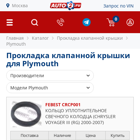
Москва
Запрос по VIN
0
Главная
Каталог
Прокладка клапанной крышки
Plymouth
Прокладка клапанной крышки
для Plymouth
Производители
ELRING
Модели Plymouth
ELWIS ROYAL
Breeze
FEBEST
FEBEST CRCP001
Neon
КОЛЬЦО УПЛОТНИТЕЛЬНОЕ
Sundance
СВЕЧНОГО КОЛОДЦА (CHRYSLER
VOYAGER III (RG) 2000-2007)
Voyager
Поставка
Наличие
Цена
Купить