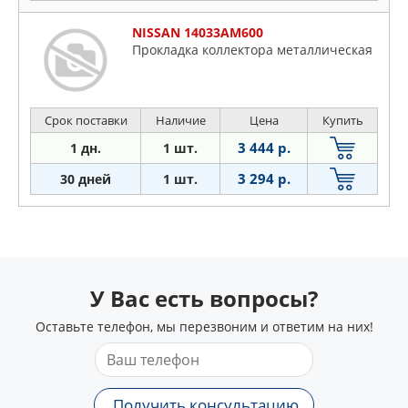
NISSAN 14033AM600
Пpoклaдкa кoллeктopa мeтaлличecкaя
Срок поставки
Наличие
Цена
Купить
3 444 р.
1 дн.
1 шт.
3 294 р.
30 дней
1 шт.
У Вас есть вопросы?
Оставьте телефон, мы перезвоним и ответим на них!
Получить консультацию