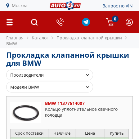
Москва
Запрос по VIN
0
Главная
Каталог
Прокладка клапанной крышки
BMW
Прокладка клапанной крышки
для BMW
Производители
AJUSA
Модели BMW
BGA
1
BLUE PRINT
BMW 11377514007
2
Кольцо уплотнительное свечного
BMW
колодца
3
CORTECO
4
ELRING
5
Срок поставки
Наличие
Цена
Купить
ELWIS ROYAL