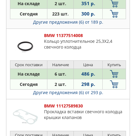
6
351 р.
На складе
2 шт.
FEBI
7
300 р.
Сегодня
223 шт.
GLASER
8
Другие предложения (6)
от 189 р.
GOETZE
I8
OSSCA
X1
BMW 11377514008
PATRON
Кольцо уплотнительное 25,3X2,4
X2
PAYEN
свечного колодца
X3
TRUCKTEC AUTOMOTIVE
X4
VICTOR REINZ
Срок поставки
Наличие
Цена
Купить
X5
486 р.
На складе
6 шт.
X6
Z1
298 р.
Сегодня
2 шт.
Z3
Другие предложения (6)
от 293 р.
Z4
BMW 11127589830
Z8
Прокладка вставки свечного колодца
крышки клапанов
Срок поставки
Наличие
Цена
Купить