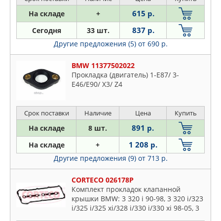
615 р.
На складе
+
837 р.
Сегодня
33 шт.
Другие предложения (5)
от 690 р.
BMW 11377502022
Прокладка (двигатель) 1-E87/ 3-
E46/E90/ X3/ Z4
Срок поставки
Наличие
Цена
Купить
891 р.
На складе
8 шт.
1 208 р.
На складе
+
Другие предложения (9)
от 713 р.
CORTECO 026178P
Комплект прокладок клапанной
крышки BMW: 3 320 i 90-98, 3 320 i/323
i/325 i/325 xi/328 i/330 i/330 xi 98-05, 3
Compact 323 ti 94-00, 3 Compact 325 ti