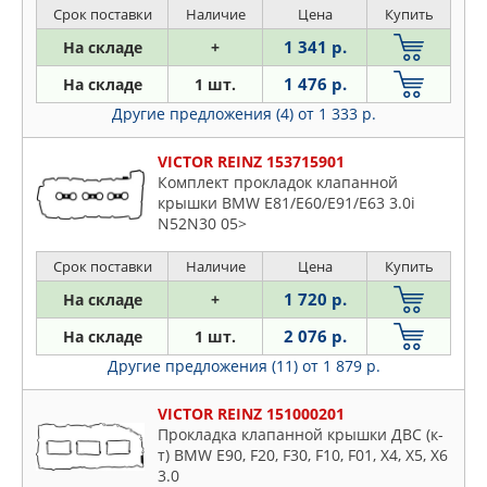
01-05, 3 Touring 320 i 95-99
Срок поставки
Наличие
Цена
Купить
1 341 р.
На складе
+
1 476 р.
На складе
1 шт.
Другие предложения (4)
от 1 333 р.
VICTOR REINZ 153715901
Комплект прокладок клапанной
крышки BMW E81/E60/E91/E63 3.0i
N52N30 05>
Срок поставки
Наличие
Цена
Купить
1 720 р.
На складе
+
2 076 р.
На складе
1 шт.
Другие предложения (11)
от 1 879 р.
VICTOR REINZ 151000201
Прокладка клапанной крышки ДВС (к-
т) BMW E90, F20, F30, F10, F01, X4, X5, X6
3.0