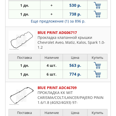
530 р.
1 дн.
+
738 р.
1 дн.
+
Еще предложение (1)
за 896 р.
BlUE PRINT ADG06717
Прокладка клапанной крышки
Chevrolet Aveo, Matiz, Kalos, Spark 1.0-
1.2
Поставка
Наличие
Цена
Купить
563 р.
1 дн.
4 шт.
774 р.
1 дн.
6 шт.
BlUE PRINT ADC46709
ПРОКЛАДКА КК MIT
CARISMA/COLT/LANCER/PAJERO PININ
1.6/1.8 (4G92/4G93) 97-
Поставка
Наличие
Цена
Купить