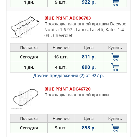
922 р.
1 дн.
5 шт.
Honda
Hyundai
BlUE PRINT ADG06703
Jeep
Прокладка клапанной крышки Daewoo
Nubira 1.6 97-, Lanos, Lacetti, Kalos 1.4
KIA
03-, Chevrolet
Land Rover
Lexus
Поставка
Наличие
Цена
Купить
Mazda
811 р.
Сегодня
16 шт.
Mitsubishi
890 р.
1 дн.
4 шт.
Nissan
Другие предложения (2)
от 927 р.
Opel
Proton
BlUE PRINT ADC46720
Прокладка клапанной крышки
Renault
Ssangyong
Subaru
Поставка
Наличие
Цена
Купить
Suzuki
858 р.
Сегодня
5 шт.
Toyota