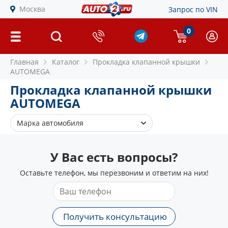
Москва
Запрос по VIN
0
Главная
Каталог
Прокладка клапанной крышки
AUTOMEGA
Прокладка клапанной крышки
AUTOMEGA
Марка автомобиля
Audi
У Вас есть вопросы?
Fiat
Ford
Оставьте телефон, мы перезвоним и ответим на них!
Seat
Skoda
VW
Получить консультацию