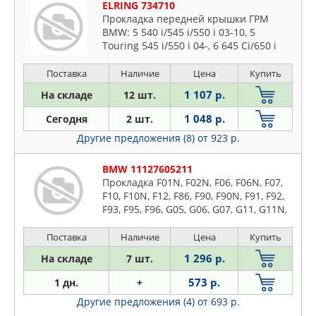
ELRING 734710
Прокладка передней крышки ГРМ
BMW: 5 540 i/545 i/550 i 03-10, 5
Touring 545 i/550 i 04-, 6 645 Ci/650 i
04-, 6 кабрио 645 Ci/650 i
Поставка
Наличие
Цена
Купить
1 107 р.
На складе
12 шт.
1 048 р.
Сегодня
2 шт.
Другие предложения (8)
от 923 р.
BMW 11127605211
Прокладка F01N, F02N, F06, F06N, F07,
F10, F10N, F12, F86, F90, F90N, F91, F92,
F93, F95, F96, G05, G06, G07, G11, G11N,
G12, G12N, G14, G15, G16, G30, G30N
Поставка
Наличие
Цена
Купить
1 296 р.
На складе
7 шт.
573 р.
1 дн.
+
Другие предложения (4)
от 693 р.