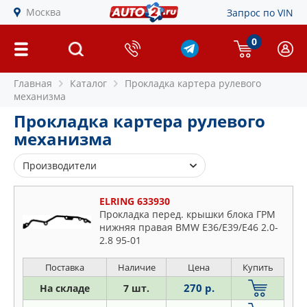
Москва
Запрос по VIN
0
Главная
Каталог
Прокладка картера рулевого
механизма
Прокладка картера рулевого
механизма
Производители
AJUSA
ELRING 633930
BGA
Прокладка перед. крышки блока ГРМ
нижняя правая BMW E36/E39/E46 2.0-
BMW
2.8 95-01
BORSEHUNG
CHRYSLER
Поставка
Наличие
Цена
Купить
CORTECO
270 р.
На складе
7 шт.
DOMINANT