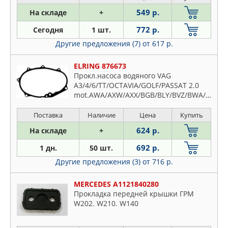
549 р.
На складе
+
772 р.
Сегодня
1 шт.
Другие предложения (7)
от 617 р.
ELRING 876673
Прокл.насоса водяного VAG
A3/4/6/TT/OCTAVIA/GOLF/PASSAT 2.0
mot.AWA/AXW/AXX/BGB/BLY/BVZ/BWA/BWE/BYD
Поставка
Наличие
Цена
Купить
624 р.
На складе
+
692 р.
1 дн.
50 шт.
Другие предложения (3)
от 716 р.
MERCEDES A1121840280
Прокладка передней крышки ГРМ
W202. W210. W140