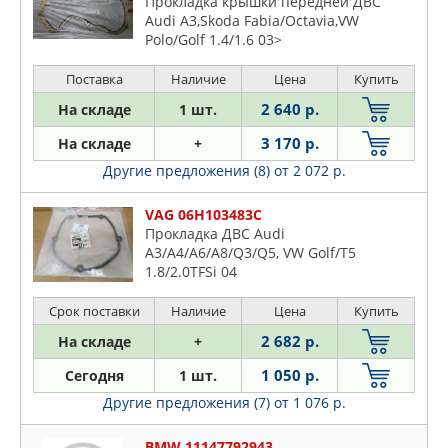
Прокладка крышки передней ДВС
Audi A3,Skoda Fabia/Octavia,VW
Polo/Golf 1.4/1.6 03>
Поставка
Наличие
Цена
Купить
2 640 р.
На складе
1 шт.
3 170 р.
На складе
+
Другие предложения (8)
от 2 072 р.
VAG 06H103483C
Прокладка ДВС Audi
A3/A4/A6/A8/Q3/Q5, VW Golf/T5
1.8/2.0TFSi 04
Срок поставки
Наличие
Цена
Купить
2 682 р.
На складе
+
1 050 р.
Сегодня
1 шт.
Другие предложения (7)
от 1 076 р.
BMW 11147792943