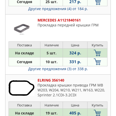
217 р.
Сегодня
25 шт.
ELRING
Другие предложения (4)
от 184 р.
ELWIS ROYAL
FEBEST
MERCEDES A1121840161
Прокладка передней крышки ГРМ
FEBI
FIAT
FORD
Поставка
Наличие
Цена
Купить
GM
324 р.
На складе
5 шт.
IVECO
LONGHO
331 р.
Сегодня
10 шт.
LYNXAUTO
Другие предложения (3)
от 338 р.
MERCEDES
ELRING 356140
NISSAN
Прокладка крышки привода ГРМ MB
NSP
W203, W204, W210, W211, W163, W220,
Sprinter 2.1CDI-3.2CDI
OSSCA
PATRON
Поставка
Наличие
Цена
Купить
PAYEN
405 р.
На складе
19 шт.