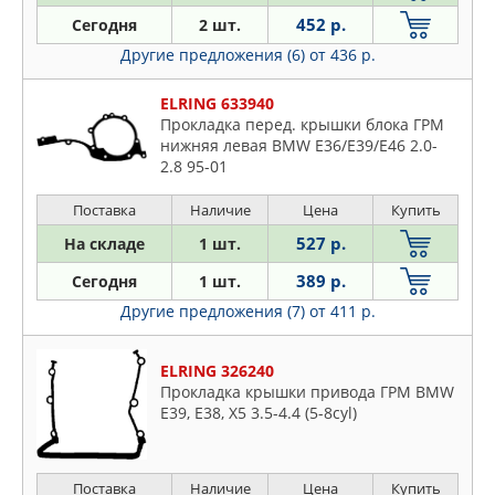
PORSCHE
452 р.
Сегодня
2 шт.
QUATTRO FRENI
Другие предложения (6)
от 436 р.
ROSTECO
STELLOX
ELRING 633940
VAG
Прокладка перед. крышки блока ГРМ
нижняя левая BMW E36/E39/E46 2.0-
VICTOR REINZ
2.8 95-01
VIKA
Поставка
Наличие
Цена
Купить
527 р.
На складе
1 шт.
389 р.
Сегодня
1 шт.
Другие предложения (7)
от 411 р.
ELRING 326240
Прокладка крышки привода ГРМ BMW
E39, E38, X5 3.5-4.4 (5-8cyl)
Поставка
Наличие
Цена
Купить