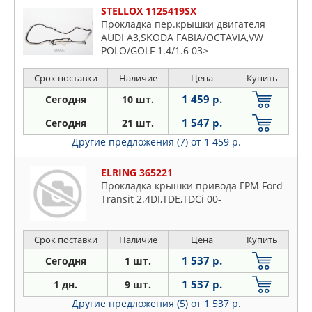
STELLOX 1125419SX
Прокладка пер.крышки двигателя
AUDI A3,SKODA FABIA/OCTAVIA,VW
POLO/GOLF 1.4/1.6 03>
Срок поставки
Наличие
Цена
Купить
1 459 р.
Сегодня
10 шт.
1 547 р.
Сегодня
21 шт.
Другие предложения (7)
от 1 459 р.
ELRING 365221
Прокладка крышки привода ГРМ Ford
Transit 2.4DI,TDE,TDCi 00-
Срок поставки
Наличие
Цена
Купить
1 537 р.
Сегодня
1 шт.
1 537 р.
1 дн.
9 шт.
Другие предложения (5)
от 1 537 р.