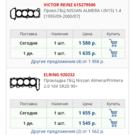
VICTOR REINZ 615279500
Navara
Прокл.ГБЦ NISSAN ALMERA I (N15) 1.4
Note
[1995/09-2000/07]
Np200
Np300
Поставка
Наличие
Цена
Купить
Nv200
1 580 р.
Сегодня
1 шт.
Nv400
1 635 р.
1 дн.
1 шт.
Pathfinder
Другие предложения (4)
от 1 958 р.
Patrol
Pick
ELRING 920232
Прокладка ГБЦ Nissan Almera/Primera
Prairie
2.0 16V SR20 90>
Primastar
Primaster
Поставка
Наличие
Цена
Купить
Primera
1 655 р.
Сегодня
1 шт.
Pulsar
Qashqai
1 545 р.
1 дн.
1 шт.
Rogue
Другие предложения (2)
от 1 562 р.