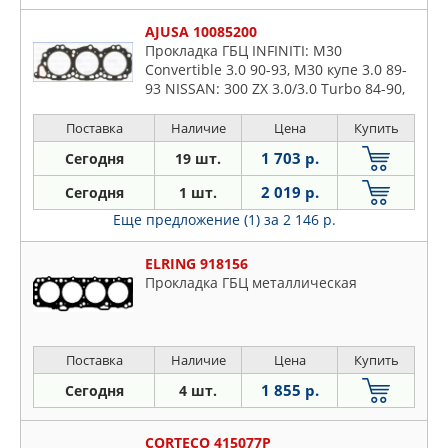
Sentra
AJUSA 10085200
Serena
Прокладка ГБЦ INFINITI: M30
Stanza
Convertible 3.0 90-93, M30 купе 3.0 89-
93 NISSAN: 300 ZX 3.0/3.0 Turbo 84-90,
Sunny
MAXIMA 3.0 GL 84-88, MAXIMA II 3.0/3.0
Sylphy
i 88-95
Поставка
Наличие
Цена
Купить
Teana
1 703 р.
Сегодня
19 шт.
Terrano
2 019 р.
Сегодня
1 шт.
Tiida
Еще предложение (1)
за 2 146 р.
Trade
Tsura
ELRING 918156
Tsuru
Прокладка ГБЦ металлическая
Urvan
Vanette
Versa
Поставка
Наличие
Цена
Купить
X-trail
1 855 р.
Сегодня
4 шт.
Xterra
CORTECO 415077P