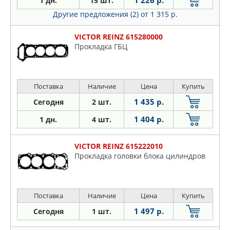
1 226 р.
1 дн.
15 шт.
SASIC
Bluebird
Другие предложения (2)
от 1 315 р.
VICTOR REINZ
Cabstar
Caravan
VICTOR REINZ 615280000
Прокладка ГБЦ
Cherry
Cube
Elgrand
Поставка
Наличие
Цена
Купить
Expert
1 435 р.
Сегодня
2 шт.
Interstar
Juke
1 404 р.
1 дн.
4 шт.
Kubistar
Lafesta
VICTOR REINZ 615222010
Прокладка головки блока цилиндров
Latio
Laurel
Livina
Поставка
Наличие
Цена
Купить
Maxima
1 497 р.
Сегодня
1 шт.
Micra
Murano