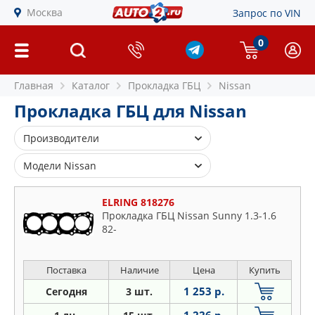
Москва
Запрос по VIN
0
Главная
Каталог
Прокладка ГБЦ
Nissan
Прокладка ГБЦ для Nissan
Производители
AJUSA
Модели Nissan
BGA
100
CORTECO
ELRING 818276
200
Прокладка ГБЦ Nissan Sunny 1.3-1.6
ELRING
82-
300
ELWIS ROYAL
350
GLASER
Almera
Поставка
Наличие
Цена
Купить
PATRON
Altima
1 253 р.
Сегодня
3 шт.
PAYEN
Bassara