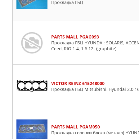
Прокладка ГБЦ
Porter
S
Santa Fe
Santamo
PARTS MALL PGAG093
Solaris
Прокладка ГБЦ HYUNDAI: SOLARIS, ACCENT, 
Sonata
Ceed, RIO 1.4, 1.6 12- (graphite)
Starex
Stellar
Terracan
Tiburon
VICTOR REINZ 615248000
Trajet
Прокладка ГБЦ Mitsubishi, Hyundai 2.0 16
Tucson
Veloster
Xg
PARTS MALL PGAM050
Прокладка головки блока (металл) HYU