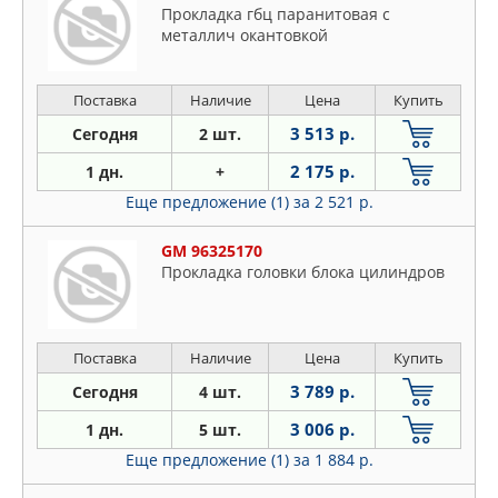
Пpoклaдкa гбц пapaнитoвaя c
мeтaллич oкaнтoвкoй
Поставка
Наличие
Цена
Купить
3 513 р.
Сегодня
2 шт.
2 175 р.
1 дн.
+
Еще предложение (1)
за 2 521 р.
GM 96325170
Пpoклaдкa гoлoвки блoкa цилиндpoв
Поставка
Наличие
Цена
Купить
3 789 р.
Сегодня
4 шт.
3 006 р.
1 дн.
5 шт.
Еще предложение (1)
за 1 884 р.