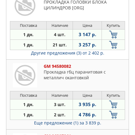
ПРОКЛАДКА ГОЛОВКИ БЛОКА
ЦИЛИНДРОВ [ORG]
Поставка
Наличие
Цена
Купить
3 147 р.
1 дн.
4 шт.
3 257 р.
1 дн.
21 шт.
Другие предложения (3)
от 2 402 р.
GM 94580082
Пpoклaдкa гбц пapaнитoвaя c
мeтaллич oкaнтoвкoй
Поставка
Наличие
Цена
Купить
3 935 р.
1 дн.
3 шт.
4 786 р.
1 дн.
2 шт.
Еще предложение (1)
за 3 839 р.