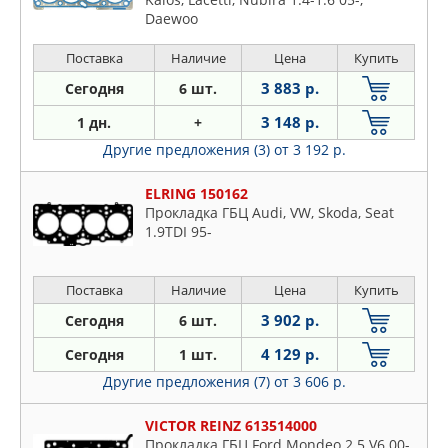
Daewoo
Поставка
Наличие
Цена
Купить
3 883 р.
Сегодня
6 шт.
3 148 р.
1 дн.
+
Другие предложения (3)
от 3 192 р.
ELRING 150162
Прокладка ГБЦ Audi, VW, Skoda, Seat
1.9TDI 95-
Поставка
Наличие
Цена
Купить
3 902 р.
Сегодня
6 шт.
4 129 р.
Сегодня
1 шт.
Другие предложения (7)
от 3 606 р.
VICTOR REINZ 613514000
Прокладка ГБЦ Ford Mondeo 2.5 V6 00-