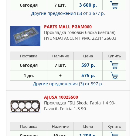
IVECO
3 600 р.
Сегодня
7 шт.
Mazda
JP GROUP
Другие предложения (5)
от 3 677 р.
Mercedes
KIA
Mitsubishi
PARTS MALL PGAM060
KIBI
Nissan
Прокладка головки блока (металл)
KORMAX
HYUNDAI ACCENT PMC 2231126603
Opel
LAND ROVER
Peugeot
LONGHO
Поставка
Наличие
Цена
Купить
Plymouth
LYNXAUTO
Pontiac
597 р.
Сегодня
7 шт.
MANDO
Porsche
575 р.
1 дн.
+
MASTERKIT
Proton
Другие предложения (3)
от 597 р.
MASUMA
Renault
MAZDA
AJUSA 10025500
Rover
MERCEDES
Прокладка ГБЦ Skoda Fabia 1.4 99-,
Saab
Favorit, Felicia 1.3 90-
METACO
Seat
MITSUBISHI
Skoda
Поставка
Наличие
Цена
Купить
MOUSSON
Ssangyong
NIPPARTS
1 203 р.
Сегодня
10 шт.