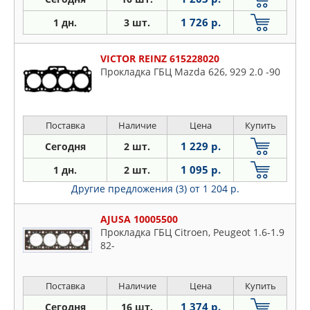
Subaru
NISSAN
1 726 р.
1 дн.
3 шт.
Suzuki
ONNURI
Toyota
OPEL
VICTOR REINZ 615228020
VW
Прокладка ГБЦ Mazda 626, 929 2.0 -90
OSSCA
Volvo
PARTS MALL
PATRON
Поставка
Наличие
Цена
Купить
PAYEN
1 229 р.
Сегодня
2 шт.
PEUGEOT
PORSCHE
1 095 р.
1 дн.
2 шт.
QUATTRO FRENI
Другие предложения (3)
от 1 204 р.
RENAULT
AJUSA 10005500
ROSTECO
Прокладка ГБЦ Citroen, Peugeot 1.6-1.9
SANWA
82-
SASIC
SAT
Поставка
Наличие
Цена
Купить
SSANGYONG
1 374 р.
Сегодня
16 шт.