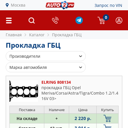
Москва
Запрос по VIN
0
Главная
Каталог
Прокладка ГБЦ
Прокладка ГБЦ
Производители
AJUSA
Марка автомобиля
AMD
Alfa Romeo
ASAM S.A.
ELRING 808134
Audi
прокладка ГБЦ Opel
AUTOWELT
Meriva/Corsa/Astra/Tigra/Combo 1.2/1.4
BMW
BGA
16V 03>
Buick
BLUE PRINT
Cadillac
Поставка
Наличие
Цена
Купить
BMW
Chevrolet
2 220 р.
На складе
+
BORSEHUNG
Chrysler