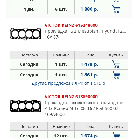
STELLOX
1 880 р.
1 дн.
6 шт.
SUBARU
SUZUKI
VICTOR REINZ 615248000
SWAG
Прокладка ГБЦ Mitsubishi, Hyundai 2.0
TOYOTA
16V 87-
TRANSMASTER UNIVERSAL
TRUCKTEC AUTOMOTIVE
Поставка
Наличие
Цена
Купить
VAG
1 478 р.
Сегодня
1 шт.
VICTOR REINZ
1 861 р.
Сегодня
1 шт.
VIKA
Другие предложения (4)
от 1 515 р.
VOLVO
ZIKMAR
VICTOR REINZ 613690000
Лада
Прокладка головки блока цилиндров
Alfa Romeo MiTo 08-16 / Fiat 500 07-
169A4000
Поставка
Наличие
Цена
Купить
1 674 р.
Сегодня
12 шт.