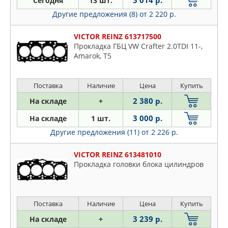
3 014 р.
Сегодня
13 шт.
CHRYSLER
Citroen
Другие предложения (8)
от 2 220 р.
CORTECO
Daewoo
DAEWOO
Daihatsu
VICTOR REINZ 613717500
DAF
Прокладка ГБЦ VW Crafter 2.0TDI 11-,
Dodge
DOMINANT
Amarok, T5
Fiat
DYG
Ford
ELRING
Поставка
Наличие
Цена
Купить
Honda
ELWIS ROYAL
2 380 р.
На складе
+
Hyundai
FEBI
Infiniti
3 000 р.
На складе
1 шт.
FORD
Isuzu
Другие предложения (11)
от 2 226 р.
GANZ
Iveco
GLASER
VICTOR REINZ 613481010
Jaguar
Прокладка головки блока цилиндров
GM
Jeep
GOETZE
KIA
HONDA
Lancia
Поставка
Наличие
Цена
Купить
HYUNDAI-KIA
Land Rover
3 239 р.
На складе
+
ISUZU
Lexus