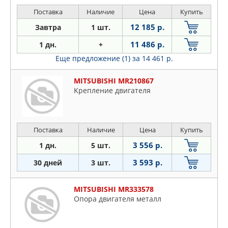
Поставка
Наличие
Цена
Купить
12 185 р.
Завтра
1 шт.
11 486 р.
1 дн.
+
Еще предложение (1)
за 14 461 р.
MITSUBISHI MR210867
Kpeплeниe двигaтeля
Поставка
Наличие
Цена
Купить
3 556 р.
1 дн.
5 шт.
3 593 р.
30 дней
3 шт.
MITSUBISHI MR333578
Опора двигателя металл