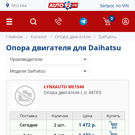
Москва
Запрос по VIN
0
Главная
Каталог
Опора двигателя
Daihatsu
Опора двигателя для Daihatsu
Производители
FEBEST
Модели Daihatsu
LYNXAUTO
Cuore
STELLOX
LYNXAUTO ME1540
Move
Опора двигателя L (c АКПП)
Sirion
Terios
Yrv
Поставка
Наличие
Цена
Купить
1 472 р.
Сегодня
2 шт.