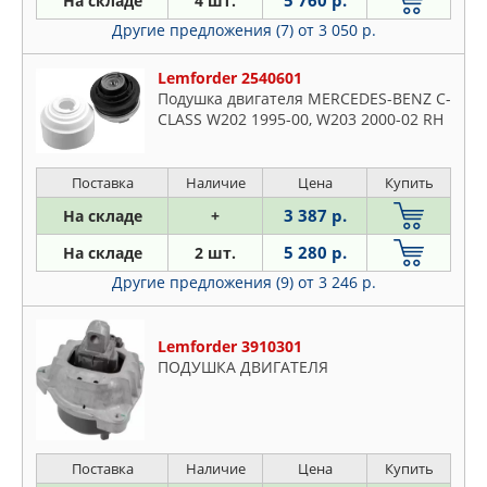
5 760 р.
На складе
4 шт.
BIRTH
Daihatsu
Другие предложения (7)
от 3 050 р.
BLUE PRINT
Dodge
BMW
Fiat
Lemforder 2540601
BORSEHUNG
Подушка двигателя MERCEDES-BENZ C-
Ford
BSG
CLASS W202 1995-00, W203 2000-02 RH
Honda
CHRYSLER
Hyundai
CORTECO
Поставка
Наличие
Цена
Купить
Infiniti
CTR
3 387 р.
На складе
+
Isuzu
DAEWOO
Iveco
5 280 р.
На складе
2 шт.
DAF
Jeep
Другие предложения (9)
от 3 246 р.
DOMINANT
KIA
FEBEST
Lancia
Lemforder 3910301
FEBI
Land Rover
ПОДУШКА ДВИГАТЕЛЯ
FENOX
Lexus
FIAT
Mazda
FIESTROCO
Mercedes
Поставка
Наличие
Цена
Купить
FIXAR
Mitsubishi