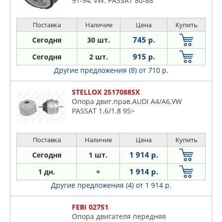
91-94, VW: PASSAT 80-88
MERCEDES
METACO
Поставка
Наличие
Цена
Купить
METALCAUCHO
745 р.
Сегодня
30 шт.
MEYLE
915 р.
Сегодня
2 шт.
MILES
Другие предложения (8)
от 710 р.
MITSUBISHI
NAKAYAMA
STELLOX 2517088SX
NISSAN
Опора двиг.прав.AUDI A4/A6,VW
NSP
PASSAT 1.6/1.8 95>
NTY
ONNURI
Поставка
Наличие
Цена
Купить
OPEL
1 914 р.
Сегодня
1 шт.
OPTIMAL
1 914 р.
1 дн.
+
OSSCA
Другие предложения (4)
от 1 914 р.
PARTS MALL
PATRON
FEBI 02751
Опора двигателя передняя
PERFECT