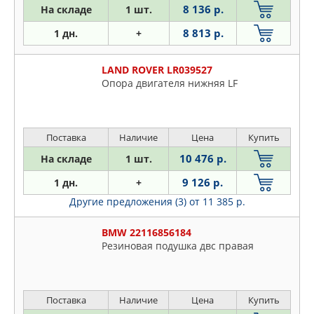
8 136 р.
FORD
На складе
1 шт.
Nissan
FORMPART
8 813 р.
1 дн.
+
Opel
GALLANT
Peugeot
GANZ
LAND ROVER LR039527
Plymouth
Опора двигателя нижняя LF
GM
Porsche
GP
Renault
GSP
Rover
Поставка
Наличие
Цена
Купить
HDE
Saab
10 476 р.
На складе
1 шт.
HONDA
Seat
HUTCHINSON
9 126 р.
1 дн.
+
Skoda
HYUNDAI-KIA
Другие предложения (3)
от 11 385 р.
Ssangyong
ISUZU
Subaru
BMW 22116856184
IVECO
Suzuki
Резиновая подушка двс правая
JAPANPARTS
Toyota
JAPKO
VW
JIKIU
Поставка
Наличие
Цена
Купить
Volvo
JP GROUP