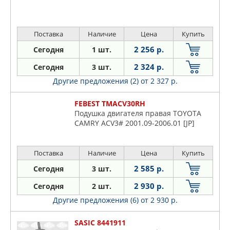
PEUGEOT
PORSCHE
Поставка
Наличие
Цена
Купить
PROFIT
2 256 р.
Сегодня
1 шт.
QUATTRO FRENI
RBI
2 324 р.
Сегодня
3 шт.
RENAULT
Другие предложения (2)
от 2 327 р.
ROSTECO
FEBEST TMACV30RH
RUEI
Подушка двигателя правая TOYOTA
RUVILLE
CAMRY ACV3# 2001.09-2006.01 [JP]
SASIC
SAT
Поставка
Наличие
Цена
Купить
SSANGYONG
2 585 р.
Сегодня
3 шт.
STC
2 930 р.
Сегодня
2 шт.
STELLOX
Другие предложения (6)
от 2 930 р.
SUBARU
SUFIX
SASIC 8441911