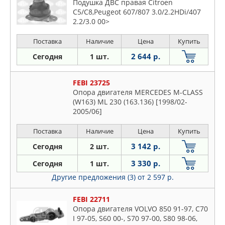
SUZUKI
Подушка ДВС правая Citroen
C5/C8,Peugeot 607/807 3.0/2.2HDi/407
SWAG
2.2/3.0 00>
TALOSA
Поставка
Наличие
Цена
Купить
TATSUMI
TEDGUM
2 644 р.
Сегодня
1 шт.
TENACITY
TORK
FEBI 23725
Опора двигателя MERCEDES M-CLASS
TORQUE
(W163) ML 230 (163.136) [1998/02-
TOYOTA
2005/06]
TRUCKTEC AUTOMOTIVE
Поставка
Наличие
Цена
Купить
VAG
3 142 р.
VAICO
Сегодня
2 шт.
VIKA
3 330 р.
Сегодня
1 шт.
VOLVO
Другие предложения (3)
от 2 597 р.
ZEKKERT
FEBI 22711
ZENTPARTS
Опора двигателя VOLVO 850 91-97, C70
ZF RUSSIA
I 97-05, S60 00-, S70 97-00, S80 98-06,