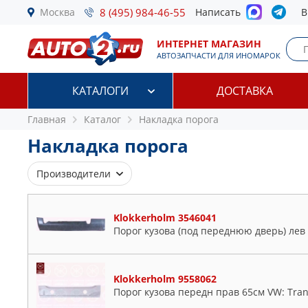
Москва
8 (495) 984-46-55
Написать
В
ИНТЕРНЕТ МАГАЗИН
АВТОЗАПЧАСТИ ДЛЯ ИНОМАРОК
КАТАЛОГИ
ДОСТАВКА
Главная
Каталог
Накладка порога
Накладка порога
Производители
BLIC
BMW
Klokkerholm 3546041
Порог кузова (под переднюю дверь) лев 
DAF
FORD
IVECO
Klokkerholm 9558062
KLOKKERHOLM
Порог кузова передн прав 65см VW: Tran