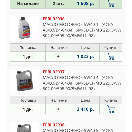
K2500
1 608 р.
На складе
2 шт.
K3
Magentis
FEBI 32936
МАСЛО МОТОРНОЕ 5W40 1L (ACEA
Mohave
A3/B3/B4-04/API SM/SL/CF/MB 229.3/VW
Opirus
502.00/505.00/BMW LL-98)
Optima
Поставка
Наличие
Цена
Купить
Picanto
1 023 р.
1 дн.
+
Pro
Rio
FEBI 32937
Sephia
МАСЛО МОТОРНОЕ 5W40 4L (ACEA
Shuma
A3/B3/B4-04/API SM/SL/CF/MB 229.3/VW
502.00/505.00/BMW LL-98)
Sorento
Soul
Поставка
Наличие
Цена
Купить
Sportage
3 410 р.
1 дн.
+
Venga
FEBI 32938
МАСЛО МОТОРНОЕ 5W40 5L (ACEA