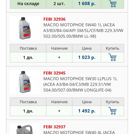
A3
1 608 р.
На складе
2 шт.
A4
A5
FEBI 32936
МАСЛО МОТОРНОЕ 5W40 1L (ACEA
A6
A3/B3/B4-04/API SM/SL/CF/MB 229.3/VW
A7
502.00/505.00/BMW LL-98)
A8
Поставка
Наличие
Цена
Купить
Allroad
1 023 р.
1 дн.
+
Q5
Q7
FEBI 32945
R8
МАСЛО МОТОРНОЕ 5W30 LLPLUS 1L
TT
(ACEA A3/B4-04/C3/MB 229.51/VW
504.00/507.00/BMW LONGLIFE-04)
V8
Поставка
Наличие
Цена
Купить
1 492 р.
1 дн.
+
FEBI 32937
МАСЛО МОТОРНОЕ 5W40 4L (ACEA