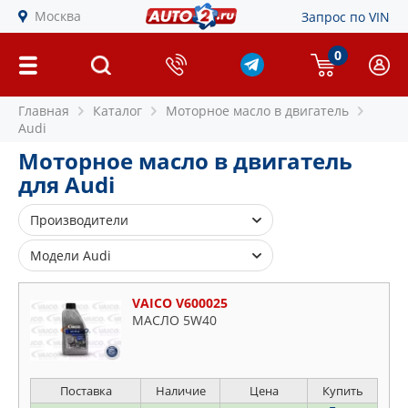
Москва
Запрос по VIN
0
Главная
Каталог
Моторное масло в двигатель
Audi
Моторное масло в двигатель
для Audi
Производители
FEBI
Модели Audi
SWAG
80
VAICO
VAICO V600025
90
МАСЛО 5W40
100
A1
A2
Поставка
Наличие
Цена
Купить