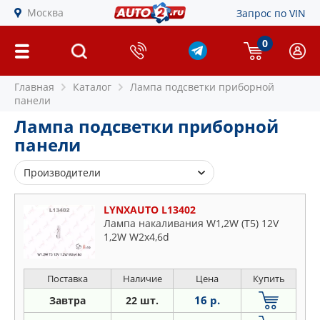
Москва
Запрос по VIN
0
Главная
Каталог
Лампа подсветки приборной
панели
Лампа подсветки приборной
панели
Производители
BMW
LYNXAUTO L13402
GOODYEAR
Лампа накаливания W1,2W (T5) 12V
1,2W W2x4,6d
KOITO
LYNXAUTO
MASUMA
Поставка
Наличие
Цена
Купить
MERCEDES
16 р.
Завтра
22 шт.
MILES