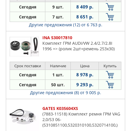
8 409 р.
Сегодня
9 шт.
8 651 р.
Сегодня
7 шт.
Другие предложения (12)
от 6 763 р.
INA 530017810
Комплект ГРМ AUDI/VW 2.4/2.7/2.8I
1996 => (ролик 2шт+ремень 253x30)
Срок поставки
Наличие
Цена
Купить
8 978 р.
Сегодня
1 шт.
9 293 р.
Сегодня
50 шт.
Другие предложения (8)
от 9 005 р.
GATES K035604XS
(7883-11518) Комплект ремня ГРМ VAG
2,0/S3 06-
(5310851100,5320310100,5320714100,)