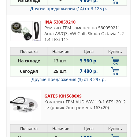
4 864 р.
На складе
+
HEPU
Rapid
Другие предложения (14)
от 3 125 р.
INA
Roomster
LYNXAUTO
Superb
INA 530059210
METELLI
Рем.к-кт ГРМ заменен на 530059211
Yeti
OPTIMAL
Audi A3/Q3, VW Golf, Skoda Octavia 1.2-
1.4 TFSi 11>
SASIC
SKF
Поставка
Наличие
Цена
Купить
SWAG
3 360 р.
На складе
13 шт.
VIKA
7 480 р.
Сегодня
25 шт.
Другие предложения (3)
от 3 297 р.
GATES K015680XS
Комплект ГРМ AUDI/VW 1.0-1.6TSI 2012
=> (ролик 2шт+ремень 163x20)
Поставка
Наличие
Цена
Купить