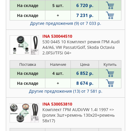
6 720 р.
На складе
5 шт.
7 231 р.
На складе
+
Другие предложения (9)
от 7 033 р.
INA 530044510
530 0445 10 Комплект ремня ГРМ Audi
A4/A6, VW Passat/Golf, Skoda Octavia
2.0FSi/TFSi 04>
Поставка
Наличие
Цена
Купить
6 852 р.
На складе
4 шт.
8 674 р.
На складе
+
Другие предложения (13)
от 7 581 р.
INA 530053810
Комплект ГРМ AUDI/VW 1.4I 1997 =>
(ролик 3шт+ремень 130x20+ремень
58x17)