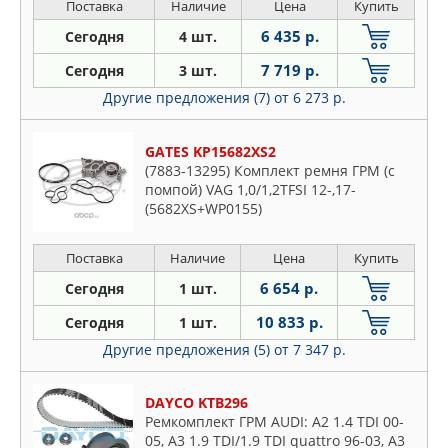
Поставка
Наличие
Цена
Купить
6 435 р.
Сегодня
4 шт.
7 719 р.
Сегодня
3 шт.
Другие предложения (7)
от 6 273 р.
GATES KP15682XS2
(7883-13295) Комплект ремня ГРМ (с
помпой) VAG 1,0/1,2TFSI 12-,17-
(5682XS+WP0155)
Поставка
Наличие
Цена
Купить
6 654 р.
Сегодня
1 шт.
10 833 р.
Сегодня
1 шт.
Другие предложения (5)
от 7 347 р.
DAYCO KTB296
Ремкомплект ГРМ AUDI: A2 1.4 TDI 00-
05, A3 1.9 TDI/1.9 TDI quattro 96-03, A3