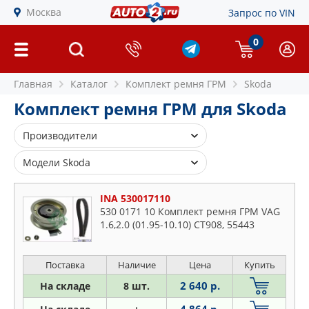
Москва
Запрос по VIN
0
Главная
Каталог
Комплект ремня ГРМ
Skoda
Комплект ремня ГРМ для Skoda
Производители
AIRTEX
Модели Skoda
BGA
Citigo
BOSCH
INA 530017110
Fabia
530 0171 10 Комплект ремня ГРМ VAG
DAYCO
1.6,2.0 (01.95-10.10) CT908, 55443
Felicia
DOLZ
Karoq
FEBI
Kodiaq
Поставка
Наличие
Цена
Купить
GATES
Octavia
2 640 р.
На складе
8 шт.
GRAF
Praktik