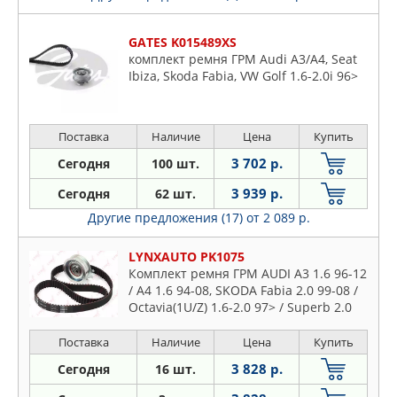
GATES K015489XS
комплект ремня ГРМ Audi A3/A4, Seat
Ibiza, Skoda Fabia, VW Golf 1.6-2.0i 96>
Поставка
Наличие
Цена
Купить
3 702 р.
Сегодня
100 шт.
3 939 р.
Сегодня
62 шт.
Другие предложения (17)
от 2 089 р.
LYNXAUTO PK1075
Комплект ремня ГРМ AUDI A3 1.6 96-12
/ A4 1.6 94-08, SKODA Fabia 2.0 99-08 /
Octavia(1U/Z) 1.6-2.0 97> / Superb 2.0
01-08, VW Bora 1.6-2.0 98-05 / Caddy III
1.6-2.0 04> / Golf IV-VI 1.6-2.0 99-08 /
Поставка
Наличие
Цена
Купить
Jetta 1.6-2.0 05>
3 828 р.
Сегодня
16 шт.