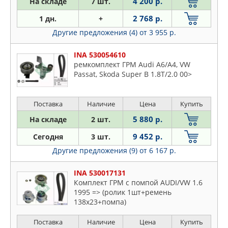
4 200 р.
На складе
7 шт.
2 768 р.
1 дн.
+
Другие предложения (4)
от 3 955 р.
INA 530054610
ремкомплект ГРМ Audi A6/A4, VW
Passat, Skoda Super B 1.8T/2.0 00>
Поставка
Наличие
Цена
Купить
5 880 р.
На складе
2 шт.
9 452 р.
Сегодня
3 шт.
Другие предложения (9)
от 6 167 р.
INA 530017131
Комплект ГРМ с помпой AUDI/VW 1.6
1995 => (ролик 1шт+ремень
138x23+помпа)
Поставка
Наличие
Цена
Купить