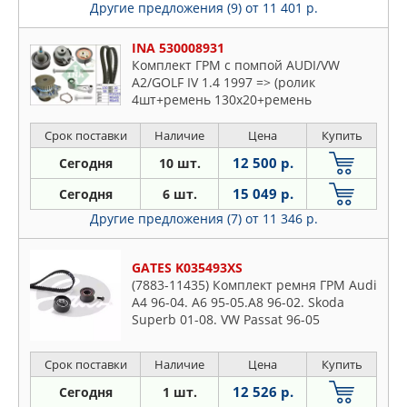
Другие предложения (9)
от 11 401 р.
INA 530008931
Комплект ГРМ с помпой AUDI/VW
A2/GOLF IV 1.4 1997 => (ролик
4шт+ремень 130x20+ремень
58x17+помпа)
Срок поставки
Наличие
Цена
Купить
12 500 р.
Сегодня
10 шт.
15 049 р.
Сегодня
6 шт.
Другие предложения (7)
от 11 346 р.
GATES K035493XS
(7883-11435) Комплект ремня ГРМ Audi
A4 96-04. A6 95-05.A8 96-02. Skoda
Superb 01-08. VW Passat 96-05
Срок поставки
Наличие
Цена
Купить
12 526 р.
Сегодня
1 шт.