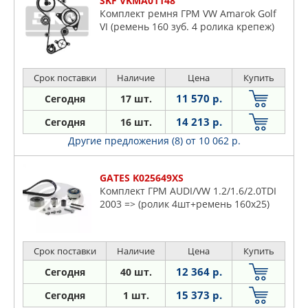
SKF VKMA01148
Комплект ремня ГРМ VW Amarok Golf
VI (ремень 160 зуб. 4 ролика крепеж)
Срок поставки
Наличие
Цена
Купить
11 570 р.
Сегодня
17 шт.
14 213 р.
Сегодня
16 шт.
Другие предложения (8)
от 10 062 р.
GATES K025649XS
Комплект ГРМ AUDI/VW 1.2/1.6/2.0TDI
2003 => (ролик 4шт+ремень 160x25)
Срок поставки
Наличие
Цена
Купить
12 364 р.
Сегодня
40 шт.
15 373 р.
Сегодня
1 шт.