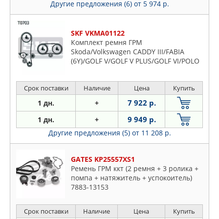
Другие предложения (6)
от 5 974 р.
SKF VKMA01122
Комплект ремня ГРМ
Skoda/Volkswagen CADDY III/FABIA
(6Y)/GOLF V/GOLF V PLUS/GOLF VI/POLO
(6R )/POLO (9N ) 08/1999->
Срок поставки
Наличие
Цена
Купить
7 922 р.
1 дн.
+
9 949 р.
1 дн.
+
Другие предложения (5)
от 11 208 р.
GATES KP25557XS1
Ремень ГРМ ккт (2 ремня + 3 ролика +
помпа + натяжитель + успокоитель)
7883-13153
Срок поставки
Наличие
Цена
Купить