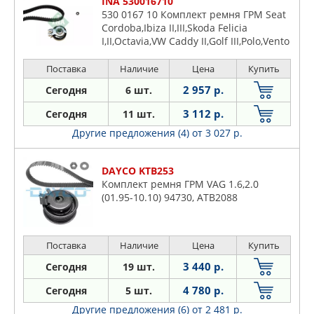
INA 530016710
530 0167 10 Комплект ремня ГРМ Seat
Cordoba,Ibiza II,III,Skoda Felicia
I,II,Octavia,VW Caddy II,Golf III,Polo,Vento
1.6 (09.92-10.02) CT847, 55428
Поставка
Наличие
Цена
Купить
2 957 р.
Сегодня
6 шт.
3 112 р.
Сегодня
11 шт.
Другие предложения (4)
от 3 027 р.
DAYCO KTB253
Комплект ремня ГРМ VAG 1.6,2.0
(01.95-10.10) 94730, ATB2088
Поставка
Наличие
Цена
Купить
3 440 р.
Сегодня
19 шт.
4 780 р.
Сегодня
5 шт.
Другие предложения (6)
от 2 481 р.