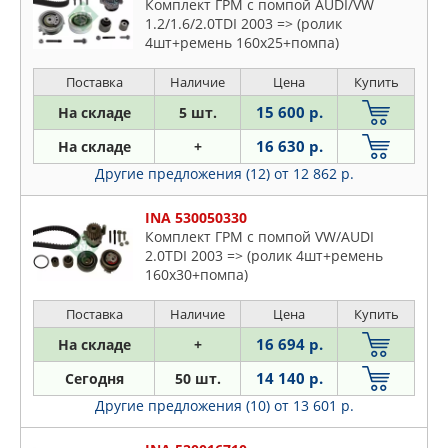
Комплект ГРМ с помпой AUDI/VW
1.2/1.6/2.0TDI 2003 => (ролик
4шт+ремень 160x25+помпа)
Поставка
Наличие
Цена
Купить
15 600 р.
На складе
5 шт.
16 630 р.
На складе
+
Другие предложения (12)
от 12 862 р.
INA 530050330
Комплект ГРМ с помпой VW/AUDI
2.0TDI 2003 => (ролик 4шт+ремень
160x30+помпа)
Поставка
Наличие
Цена
Купить
16 694 р.
На складе
+
14 140 р.
Сегодня
50 шт.
Другие предложения (10)
от 13 601 р.