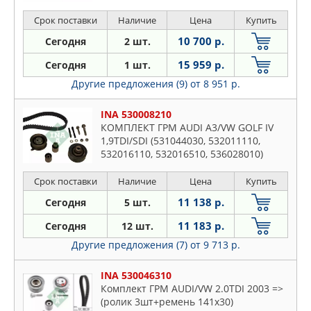
Срок поставки
Наличие
Цена
Купить
10 700 р.
Сегодня
2 шт.
15 959 р.
Сегодня
1 шт.
Другие предложения (9)
от 8 951 р.
INA 530008210
КОМПЛЕКТ ГРМ AUDI A3/VW GOLF IV
1,9TDI/SDI (531044030, 532011110,
532016110, 532016510, 536028010)
Срок поставки
Наличие
Цена
Купить
11 138 р.
Сегодня
5 шт.
11 183 р.
Сегодня
12 шт.
Другие предложения (7)
от 9 713 р.
INA 530046310
Комплект ГРМ AUDI/VW 2.0TDI 2003 =>
(ролик 3шт+ремень 141x30)