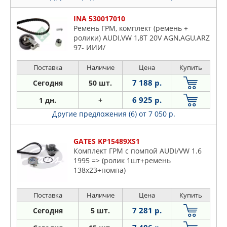
INA 530017010
Ремень ГРМ, комплект (ремень +
ролики) AUDI,VW 1,8T 20V AGN,AGU,ARZ
97- ИИИ/
Поставка
Наличие
Цена
Купить
7 188 р.
Сегодня
50 шт.
6 925 р.
1 дн.
+
Другие предложения (6)
от 7 050 р.
GATES KP15489XS1
Комплект ГРМ с помпой AUDI/VW 1.6
1995 => (ролик 1шт+ремень
138x23+помпа)
Поставка
Наличие
Цена
Купить
7 281 р.
Сегодня
5 шт.