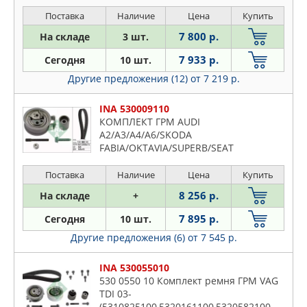
Поставка
Наличие
Цена
Купить
7 800 р.
На складе
3 шт.
7 933 р.
Сегодня
10 шт.
Другие предложения (12)
от 7 219 р.
INA 530009110
КОМПЛЕКТ ГРМ AUDI
A2/A3/A4/A6/SKODA
FABIA/OKTAVIA/SUPERB/SEAT
LEON/TOLEDO/VWPASSAT/POLO/GOLF
97-
Поставка
Наличие
Цена
Купить
8 256 р.
На складе
+
7 895 р.
Сегодня
10 шт.
Другие предложения (6)
от 7 545 р.
INA 530055010
530 0550 10 Комплект ремня ГРМ VAG
TDI 03-
(5310825100,5320161100,5320582100,5320623100,)