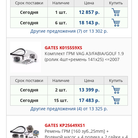
Срок поставки
Наличие
Цена
Купить
12 857 р.
Сегодня
1 шт.
18 143 р.
Сегодня
6 шт.
Другие предложения (7)
от 13 302 р.
GATES K015559XS
Комплект ГРМ VAG A3/FABIA/GOLF 1.9
(ролик 4шт+ремень 141x25) <=2007
Срок поставки
Наличие
Цена
Купить
13 399 р.
Сегодня
2 шт.
17 483 р.
Сегодня
15 шт.
Другие предложения (4)
от 13 325 р.
GATES KP25649XS1
Ремень ГРМ [160 зуб.,25mm] +
Водяной насос + 4 ролика + 2 гайки + 4