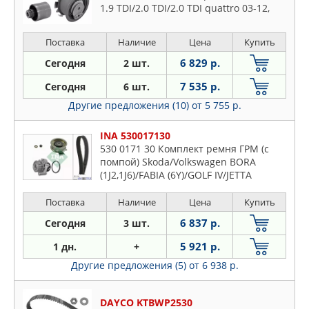
1.9 TDI/2.0 TDI/2.0 TDI quattro 03-12,
Поставка
Наличие
Цена
Купить
6 829 р.
Сегодня
2 шт.
7 535 р.
Сегодня
6 шт.
Другие предложения (10)
от 5 755 р.
INA 530017130
530 0171 30 Комплект ремня ГРМ (с
помпой) Skoda/Volkswagen BORA
(1J2,1J6)/FABIA (6Y)/GOLF IV/JETTA
IV/NEW BEETLE/OCTAVIA (1U)/PASSAT
(3B3,3B6)/SUPERB (3U4) 09/1996->
Поставка
Наличие
Цена
Купить
6 837 р.
Сегодня
3 шт.
5 921 р.
1 дн.
+
Другие предложения (5)
от 6 938 р.
DAYCO KTBWP2530