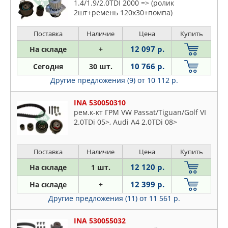
1.4/1.9/2.0TDI 2000 => (ролик
2шт+ремень 120x30+помпа)
Поставка
Наличие
Цена
Купить
12 097 р.
На складе
+
10 766 р.
Сегодня
30 шт.
Другие предложения (9)
от 10 112 р.
INA 530050310
рем.к-кт ГРМ VW Passat/Tiguan/Golf VI
2.0TDi 05>, Audi A4 2.0TDi 08>
Поставка
Наличие
Цена
Купить
12 120 р.
На складе
1 шт.
12 399 р.
На складе
+
Другие предложения (11)
от 11 561 р.
INA 530055032