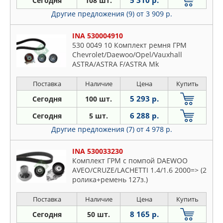
5 310 р.
Сегодня
108 шт.
Другие предложения (9)
от 3 909 р.
INA 530004910
530 0049 10 Комплект ремня ГРМ
Chevrolet/Daewoo/Opel/Vauxhall
ASTRA/ASTRA F/ASTRA Mk
III/CALIBRA/CALIBRA A/CAVALIER Mk
III/EPICA/EVANDA/LACETTI/LEGANZA/MAG
Поставка
Наличие
Цена
Купить
B/OPTRA/REZZO/TOSCA/VECTRA/VECTRA
5 293 р.
Сегодня
100 шт.
A/VECTRA B/VIVANT/ZAFIRA 04/1988->
6 288 р.
Сегодня
5 шт.
Другие предложения (7)
от 4 978 р.
INA 530033230
Комплект ГРМ с помпой DAEWOO
AVEO/CRUZE/LACHETTI 1.4/1.6 2000=> (2
ролика+ремень 127з.)
Поставка
Наличие
Цена
Купить
8 165 р.
Сегодня
50 шт.