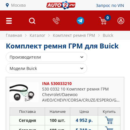
Москва
Запрос по VIN
0
Главная
Каталог
Комплект ремня ГРМ
Buick
Комплект ремня ГРМ для Buick
Производители
INA
Модели Buick
MAPCO
Excelle
INA 530033210
530 0332 10 Комплект ремня ГРМ
Chevrolet/Daewoo
AVEO/CHEVY/CORSA/CRUZE/ESPERO/GENTRA/
10/1991->
Поставка
Наличие
Цена
Купить
4 952 р.
Сегодня
100 шт.