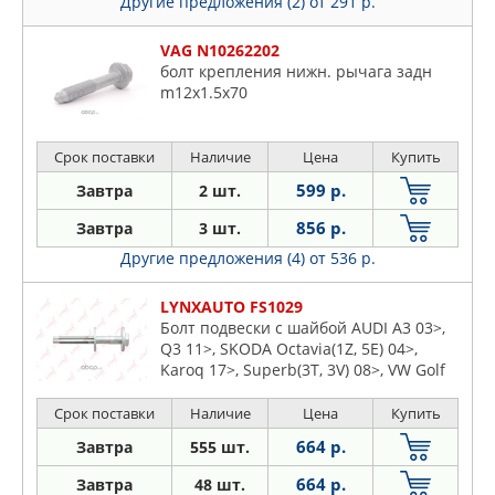
Другие предложения (2)
от 291 р.
VAG N10262202
болт крепления нижн. рычага задн
m12x1.5x70
Срок поставки
Наличие
Цена
Купить
599 р.
Завтра
2 шт.
856 р.
Завтра
3 шт.
Другие предложения (4)
от 536 р.
LYNXAUTO FS1029
Болт подвески с шайбой AUDI A3 03>,
Q3 11>, SKODA Octavia(1Z, 5E) 04>,
Karoq 17>, Superb(3T, 3V) 08>, VW Golf
V-VIII 03>, Jetta III-IV 05>, Passat 05>,
Tiguan 07>
Срок поставки
Наличие
Цена
Купить
664 р.
Завтра
555 шт.
664 р.
Завтра
48 шт.