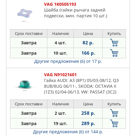
VAG 1K0505193
Шайба (гайки рычага задней
подвески, мин. партия 10 шт.)
Срок поставки
Наличие
Цена
Купить
82 р.
Завтра
4 шт.
166 р.
Завтра
10 шт.
Другие предложения (6)
от 17 р.
VAG N91021601
Гайка AUDI: A3 (8P1) 05/03-08/12, Q3
8UB/8UG 06/11-, SKODA: OCTAVIA II
(1Z3) 02/04-06/13, VW: PASSAT (3C2)
03/05-12/14
Срок поставки
Наличие
Цена
Купить
258 р.
Завтра
2 шт.
289 р.
Завтра
19 шт.
Другие предложения (6)
от 144 р.