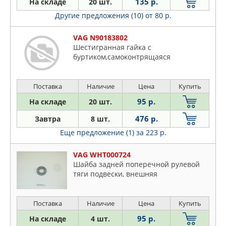
135 р.
На складе
20 шт.
STELLOX
Другие предложения (10)
от 80 р.
TORQUE
VAG
VAG N90183802
ZENTPARTS
Шестигранная гайка с
буртиком,самоконтрящаяся
ZZVF
Поставка
Наличие
Цена
Купить
95 р.
На складе
20 шт.
476 р.
Завтра
8 шт.
Еще предложение (1)
за 223 р.
VAG WHT000724
Шайба задней поперечной рулевой
тяги подвески, внешняя
Поставка
Наличие
Цена
Купить
95 р.
На складе
4 шт.