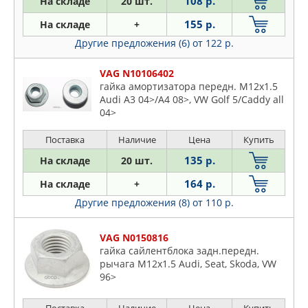
108 р.
На складе
20 шт.
155 р.
На складе
+
Другие предложения (6)
от 122 р.
VAG N10106402
гайка амортизатора передн. М12х1.5
Audi A3 04>/A4 08>, VW Golf 5/Caddy all
04>
Поставка
Наличие
Цена
Купить
135 р.
На складе
20 шт.
164 р.
На складе
+
Другие предложения (8)
от 110 р.
VAG N0150816
гайка сайлентблока задн.передн.
рычага М12х1.5 Audi, Seat, Skoda, VW
96>