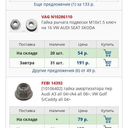
JIKIU
Еще предложение (1)
за 133 р.
KRAFT
LEMFORDER
VAG N10286110
Гайка рычага подвески M10x1.5 ключ
LYNXAUTO
на 16 VW AUDI SEAT SKODA
MERCEDES
METACO
Поставка
Наличие
Цена
Купить
MOOG
54 р.
На складе
20 шт.
NTY
OPTIMAL
191 р.
Завтра
31 шт.
PATRON
Другие предложения (6)
от 49 р.
PEUGEOT
FEBI 14392
PORSCHE
[10106402] гайка амортизатора пер
QUATTRO FRENI
Audi A3 all 04>/A4 all 08>, VW Golf
5/Caddy all 04>
RTS
SAT
Поставка
Наличие
Цена
Купить
SIDEM
79 р.
На складе
+
SKF