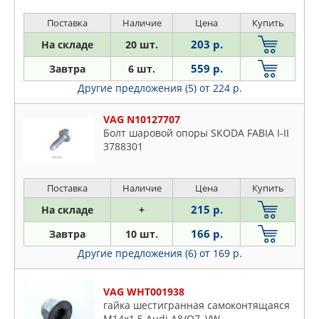
Поставка
Наличие
Цена
Купить
203 р.
На складе
20 шт.
559 р.
Завтра
6 шт.
Другие предложения (5)
от 224 р.
VAG N10127707
Болт шаровой опоры SKODA FABIA I-II
3788301
Поставка
Наличие
Цена
Купить
215 р.
На складе
+
166 р.
Завтра
10 шт.
Другие предложения (6)
от 169 р.
VAG WHT001938
гайка шестигранная самоконтящаяся
M14x1.5 Audi A8/Q7, VW