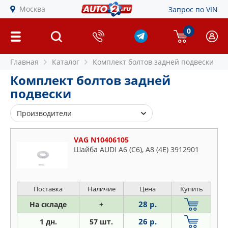
Москва
Запрос по VIN
0
Главная
Каталог
Комплект болтов задней подвески
Комплект болтов задней
подвески
Производители
AUGER
VAG N10406105
BIRTH
Шайба AUDI A6 (C6), A8 (4E) 3912901
BMW
CORTECO
FEBEST
Поставка
Наличие
Цена
Купить
FEBI
28 р.
На складе
+
FORD
26 р.
1 дн.
57 шт.