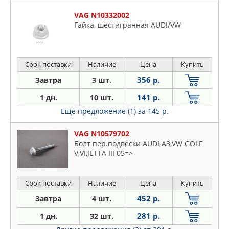
VAG N10332002
Гайка, шестигранная AUDI/VW
Срок поставки
Наличие
Цена
Купить
356 р.
Завтра
3 шт.
141 р.
1 дн.
10 шт.
Еще предложение (1)
за 145 р.
VAG N10579702
Болт пер.подвески AUDI A3,VW GOLF
V,VI,JETTA III 05=>
Срок поставки
Наличие
Цена
Купить
452 р.
Завтра
4 шт.
281 р.
1 дн.
32 шт.