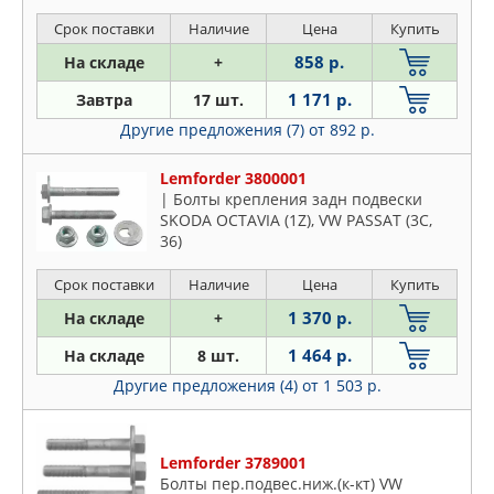
Срок поставки
Наличие
Цена
Купить
858 р.
На складе
+
1 171 р.
Завтра
17 шт.
Другие предложения (7)
от 892 р.
Lemforder 3800001
| Болты крепления задн подвески
SKODA OCTAVIA (1Z), VW PASSAT (3C,
36)
Срок поставки
Наличие
Цена
Купить
1 370 р.
На складе
+
1 464 р.
На складе
8 шт.
Другие предложения (4)
от 1 503 р.
Lemforder 3789001
Болты пер.подвес.ниж.(к-кт) VW