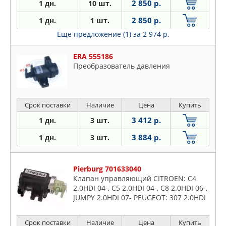
2 850 р.
1 дн.
10 шт.
2 850 р.
1 дн.
1 шт.
Еще предложение (1)
за 2 974 р.
ERA 555186
Преобразователь давления
Срок поставки
Наличие
Цена
Купить
3 412 р.
1 дн.
3 шт.
3 884 р.
1 дн.
3 шт.
Pierburg 701633040
Клапан управляющий CITROEN: C4
2.0HDI 04-, C5 2.0HDI 04-, C8 2.0HDI 06-,
JUMPY 2.0HDI 07- PEUGEOT: 307 2.0HDI
00-, 308 2.0HDI 07-, 407 2.0HDI 04-, 607
2.0HDI 05-,
Срок поставки
Наличие
Цена
Купить