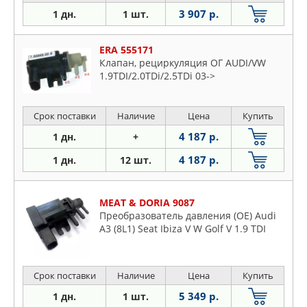
3 907 р.
1 дн.
1 шт.
ERA 555171
Клапан, рециркуляция ОГ AUDI/VW
1.9TDI/2.0TDi/2.5TDi 03->
Срок поставки
Наличие
Цена
Купить
4 187 р.
1 дн.
+
4 187 р.
1 дн.
12 шт.
MEAT & DORIA 9087
Преобразователь давления (OE) Audi
A3 (8L1) Seat Ibiza V W Golf V 1.9 TDI
Срок поставки
Наличие
Цена
Купить
5 349 р.
1 дн.
1 шт.