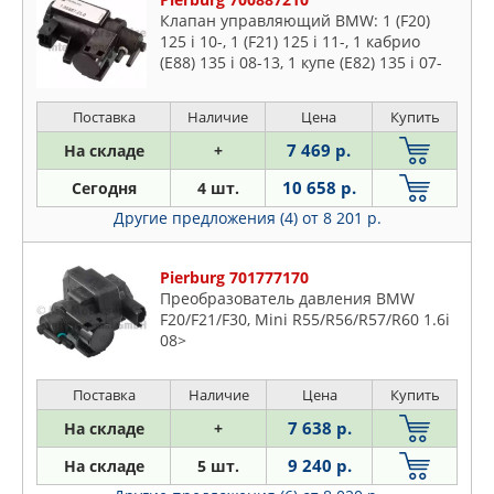
Клапан управляющий BMW: 1 (F20)
125 i 10-, 1 (F21) 125 i 11-, 1 кабрио
(E88) 135 i 08-13, 1 купе (E82) 135 i 07-
13, 2 купе (F22, F87) 228 i 13- ROLLS-
ROYCE: GHOST 6.6
Поставка
Наличие
Цена
Купить
7 469 р.
На складе
+
10 658 р.
Сегодня
4 шт.
Другие предложения (4)
от 8 201 р.
Pierburg 701777170
Преобразователь давления BMW
F20/F21/F30, Mini R55/R56/R57/R60 1.6i
08>
Поставка
Наличие
Цена
Купить
7 638 р.
На складе
+
9 240 р.
На складе
5 шт.