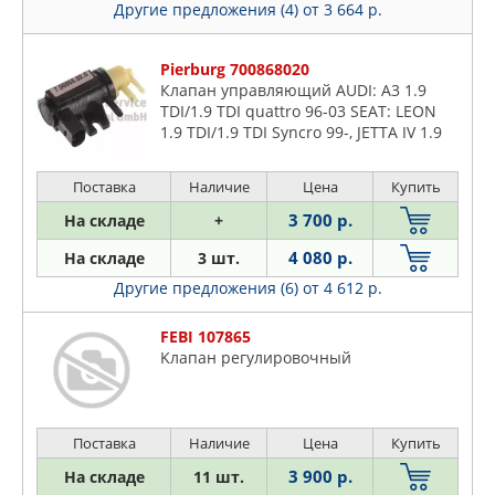
GM
Другие предложения (4)
от 3 664 р.
MAZDA
MEAT & DORIA
Pierburg 700868020
Клапан управляющий AUDI: A3 1.9
MERCEDES
TDI/1.9 TDI quattro 96-03 SEAT: LEON
METACO
1.9 TDI/1.9 TDI Syncro 99-, JETTA IV 1.9
NISSAN
TDI/1.9 TDI 4motion 98-05, JETTA IV
универсал 1.9 TD
NTY
Поставка
Наличие
Цена
Купить
PATRON
3 700 р.
На складе
+
PEUGEOT
4 080 р.
На складе
3 шт.
PIERBURG
Другие предложения (6)
от 4 612 р.
QUATTRO FRENI
RUEI
FEBI 107865
Kлaпaн peгyлиpoвoчный
SSANGYONG
VAG
VOLVO
Поставка
Наличие
Цена
Купить
ZIKMAR
3 900 р.
На складе
11 шт.