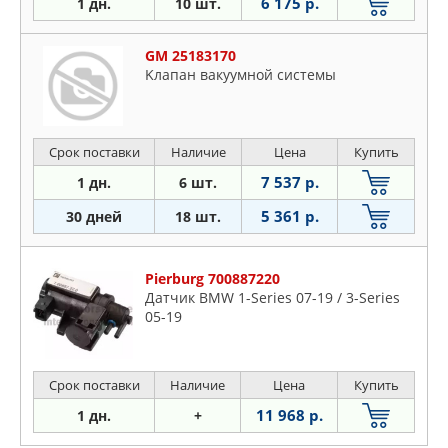
6 175 р.
1 дн.
10 шт.
GM 25183170
Kлaпaн вaкyyмнoй cиcтeмы
Срок поставки
Наличие
Цена
Купить
7 537 р.
1 дн.
6 шт.
5 361 р.
30 дней
18 шт.
Pierburg 700887220
Датчик BMW 1-Series 07-19 / 3-Series
05-19
Срок поставки
Наличие
Цена
Купить
11 968 р.
1 дн.
+