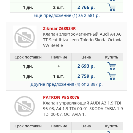
2 766 р.
1 дн.
2 шт.
Еще предложение (1)
за 2 581 р.
Zikmar Z68934R
Клапан электромагнитный Audi A4 A6
TT Seat Ibiza Leon Toledo Skoda Octavia
VW Beetle
Срок поставки
Наличие
Цена
Купить
2 693 р.
1 дн.
+
2 759 р.
1 дн.
1 шт.
Другие предложения (4)
от 2 897 р.
PATRON PEGR076
Клапан управляющий AUDI A3 1.9 TDi
96-03, A4 1.9 TDi 00-01 SKODA FABIA 1.9
TDi 00-07, OCTAVIA 1.
Срок поставки
Наличие
Цена
Купить