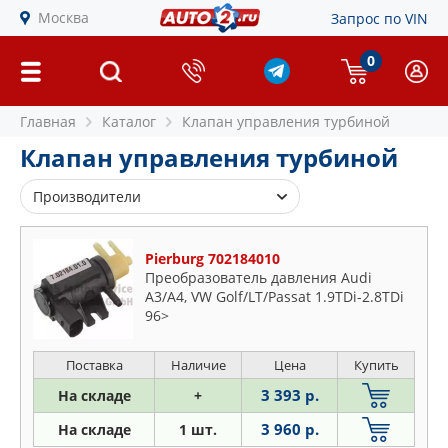
Москва
Запрос по VIN
0
Главная
Каталог
Клапан управления турбиной
Клапан управления турбиной
Производители
ACQ
Pierburg 702184010
ASPARTS
Преобразователь давления Audi
BMW
A3/A4, VW Golf/LT/Passat 1.9TDi-2.8TDi
BSG
96>
ERA
Поставка
Наличие
Цена
Купить
FAE
3 393 р.
FEBI
На складе
+
FORD
3 960 р.
На складе
1 шт.