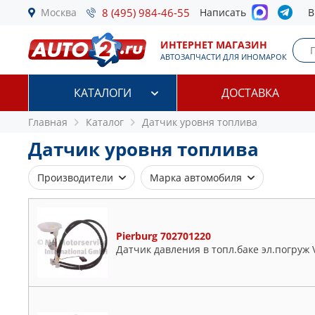
Москва
8 (495) 984-46-55
Написать
В
ИНТЕРНЕТ МАГАЗИН
АВТОЗАПЧАСТИ ДЛЯ ИНОМАРОК
КАТАЛОГИ
ДОСТАВКА
Главная
Каталог
Датчик уровня топлива
Датчик уровня топлива
Производители
Марка автомобиля
ACHR
Audi
AIRTEX
BMW
Pierburg 702701220
BMW
Chevrolet
Датчик давления в топл.баке эл.погруж
BOSCH
Citroen
DELPHI
Fiat
FORD
Ford