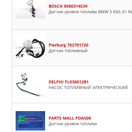
HOFFER
Hyundai
BOSCH 0580314539
HYUNDAI-KIA
Iveco
Датчик уровня топлива BMW 5 E60, 61 б
KIA
Mercedes
MEAT & DORIA
Nissan
MERCEDES
Opel
PARTS MALL
Peugeot
Pierburg 702701720
PATRON
Renault
Датчик топливный
PIERBURG
Seat
SAT
Skoda
SSANGYONG
VW
STARTVOLT
Volvo
DELPHI FL030012B1
НАСОС ТОПЛИВНЫЙ ЭЛЕКТРИЧЕСКИЙ
VDO
VIKA
PARTS MALL PDA508
Датчик уровня топлива