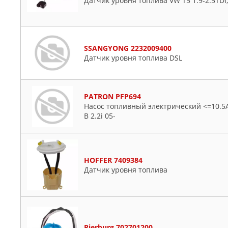
Датчик уровня топлива VW T5 1.9-2.5TDI,
SSANGYONG 2232009400
Датчик уровня топлива DSL
PATRON PFP694
Насос топливный электрический <=10.5A, 
B 2.2i 05-
HOFFER 7409384
Датчик уровня топлива
Pierburg 702701200