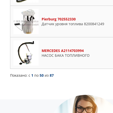
Pierburg 702552330
Датчик уровня топлива 8200841249
MERCEDES A2114703994
НАСОС БАКА ТОПЛИВНОГО
Показано: c
1
по
50
из
87