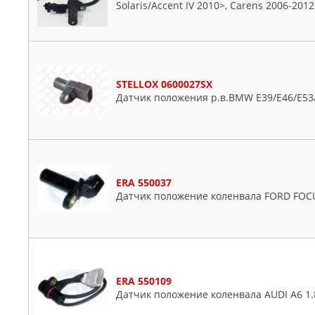
Solaris/Accent IV 2010>, Carens 2006-2012
MAPCO
Suzuki
MARSHALL
Toyota
MASTERKIT
VW
MEAT & DORIA
Volvo
STELLOX 0600027SX
MERCEDES
Датчик положения р.в.BMW E39/E46/E53/
METACO
METZGER
MITSUBISHI
MOBILETRON
ERA 550037
MOUSSON
Датчик положение коленвала FORD FOCU
NAP
NGK
NISSAN
NSP
ERA 550109
NTY
Датчик положение коленвала AUDI A6 1.8
OPTIMAL