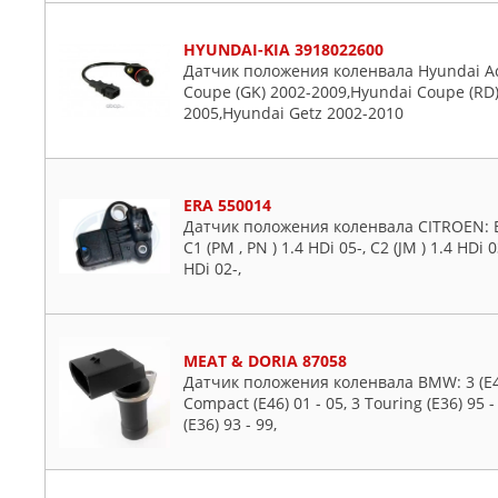
UAZ
HYUNDAI-KIA 3918022600
VAG
Датчик положения коленвала Hyundai Acc
VAICO
Coupe (GK) 2002-2009,Hyundai Coupe (RD)
2005,Hyundai Getz 2002-2010
VALEO
VDO
VERNET
VIKA
ERA 550014
Датчик положения коленвала CITROEN: BE
ZEKKERT
C1 (PM , PN ) 1.4 HDi 05-, C2 (JM ) 1.4 HDi 
ZENTPARTS
HDi 02-,
ZIKMAR
ZOMMER
ZZVF
MEAT & DORIA 87058
Датчик положения коленвала BMW: 3 (E46) 
Compact (E46) 01 - 05, 3 Touring (E36) 95 -
(E36) 93 - 99,