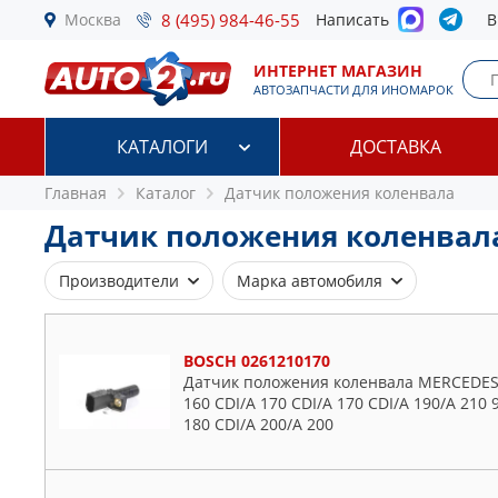
Москва
8 (495) 984-46-55
Написать
В
ИНТЕРНЕТ МАГАЗИН
АВТОЗАПЧАСТИ ДЛЯ ИНОМАРОК
КАТАЛОГИ
ДОСТАВКА
Главная
Каталог
Датчик положения коленвала
Датчик положения коленвал
Производители
Марка автомобиля
AISAN
Alfa Romeo
AMD
Audi
BOSCH 0261210170
Датчик положения коленвала MERCEDES-B
AMIWA
BMW
160 CDI/A 170 CDI/A 170 CDI/A 190/A 210 
ASAM S.A.
Cadillac
180 CDI/A 200/A 200
ASPARTS
Chevrolet
BLUE PRINT
Chrysler