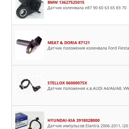
BMW 13627525015
GM
Lexus
Датчик коленвала е87 90 60 63 65 83 70
HDE
Mazda
HELLA
Mercedes
HONDA
Mitsubishi
HYUNDAI-KIA
Nissan
MEAT & DORIA 87121
ISUZU
Opel
Датчик положения коленвала Ford Fiesta/
IVECO
Peugeot
JP GROUP
Plymouth
KIA
Porsche
KORTEX
Proton
KRAFT
Renault
STELLOX 0600007SX
Датчик положения к.в.AUDI A4/A6/A8, VW 
KW
Rover
LAND ROVER
Saab
LEDO
Seat
LONGHO
Skoda
HYUNDAI-KIA 391802B000
LYNXAUTO
Ssangyong
Датчик импульсов Elantra 2006-2011, i20 
MAHLE
Subaru