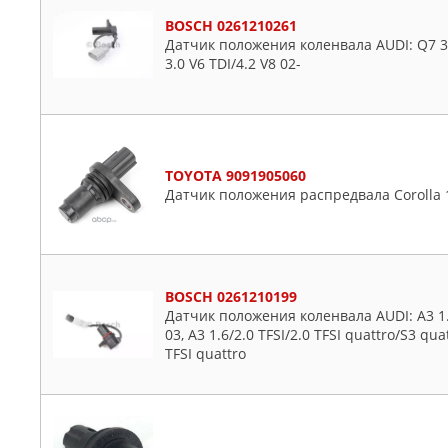
BMW
Citroen
BOSCH 0261210261
BORSEHUNG
Daewoo
Датчик положения коленвала AUDI: Q7 3.
BOSCH
Daihatsu
3.0 V6 TDI/4.2 V8 02-
BREMI
Dodge
BSG
Fiat
CHRYSLER
Ford
CUB
Honda
TOYOTA 9091905060
DAEWOO
Hummer
Датчик положения распредвала Corolla 
DELPHI
Hyundai
DENSO
Infiniti
DOMINANT
Isuzu
BOSCH 0261210199
ERA
Iveco
Датчик положения коленвала AUDI: A3 1.6/
FACET
Jaguar
03, A3 1.6/2.0 TFSI/2.0 TFSI quattro/S3 qua
TFSI quattro
FAE
Jeep
FEBI
KIA
FORD
Lancia
GANZ
Land Rover