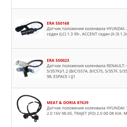
OSSCA
OSTEAM
PATRON
ERA 550168
PEUGEOT
Датчик положения коленвала HYUNDAI: AC
QUATTRO FRENI
седан (LC) 1.3 99-, ACCENT седан (X-3) 1.3/
RENAULT
RUEI
SAT
ERA 550023
SSANGYONG
Датчик положения коленвала RENAULT: CLIO
5/357K)/1.2 (B/C/S57A, B/C57S, 5/357F, 5/35
STARTVOLT
98, ESPACE I (J1
STELLOX
SUFIX
SUZUKI
SWAG
MEAT & DORIA 87639
Датчик положения коленвала HYUNDAI: SAN
TATSUMI
2.0 16V 98-05, TRAJET (FO) 2.0 00-08 KIA: 
TOYOTA
TRUCKTEC AUTOMOTIVE