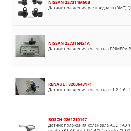
NISSAN 237314M50B
Датчик положения распредвала (ВМТ) 
NISSAN 237316N21A
Датчик положения коленвала PRIMERA P1
RENAULT 8200643171
Датчик положения коленвала : 1.2-1.6i, 1
BOSCH 0261210147
Датчик положения коленвала AUDI: A3 1.6/
quattro 96-03, A4 1.6/2.4/2.4 quattro/2.8/2