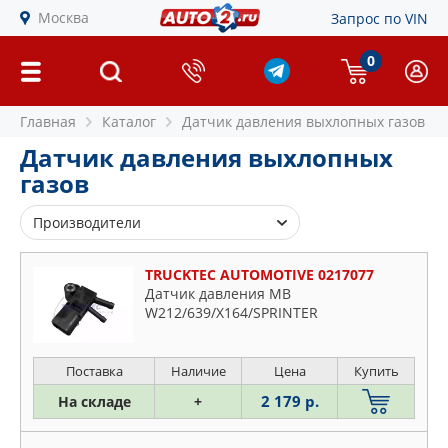
Москва
Запрос по VIN
0
Главная
Каталог
Датчик давления выхлопных газов
Датчик давления выхлопных
газов
Производители
BMW
TRUCKTEC AUTOMOTIVE 0217077
BOSCH
Датчик давления MB
W212/639/X164/SPRINTER
DELPHI
ERA
FACET
Поставка
Наличие
Цена
Купить
FAE
2 179 р.
На складе
+
FORD