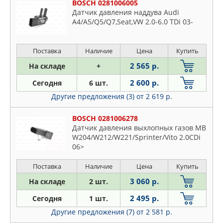
HELLA
BOSCH 0281006005
Датчик давления наддува Audi
HYUNDAI-KIA
A4/A5/Q5/Q7,Seat,VW 2.0-6.0 TDi 03-
KIA
MEAT & DORIA
Поставка
Наличие
Цена
Купить
MERCEDES
2 565 р.
На складе
+
MITSUBISHI
NISSAN
2 600 р.
Сегодня
6 шт.
NTY
Другие предложения (3)
от 2 619 р.
PEUGEOT
BOSCH 0281006278
QUATTRO FRENI
Датчик давления выхлопных газов MB
RENAULT
W204/W212/W221/Sprinter/Vito 2.0CDi
06>
SSANGYONG
TRUCKTEC AUTOMOTIVE
Поставка
Наличие
Цена
Купить
VAG
3 060 р.
На складе
2 шт.
VIKA
2 495 р.
Сегодня
1 шт.
ZENTPARTS
Другие предложения (7)
от 2 581 р.
ZIKMAR