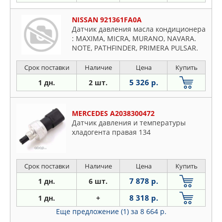
NISSAN 921361FA0A
Датчик давления масла кондиционера
: MAXIMA, MICRA, MURANO, NAVARA.
NOTE, PATHFINDER, PRIMERA PULSAR.
TEANA, TIIDA, X-TRAIL X-TRAIL
Срок поставки
Наличие
Цена
Купить
5 326 р.
1 дн.
2 шт.
MERCEDES A2038300472
Датчик давления и температуры
хладогента правая 134
Срок поставки
Наличие
Цена
Купить
7 878 р.
1 дн.
6 шт.
8 318 р.
1 дн.
+
Еще предложение (1)
за 8 664 р.