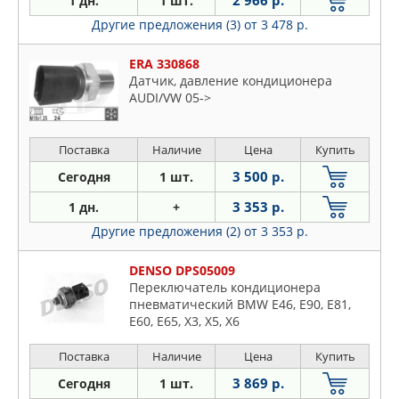
2 966 р.
1 дн.
1 шт.
Другие предложения (3)
от 3 478 р.
ERA 330868
Датчик, давление кондиционера
AUDI/VW 05->
Поставка
Наличие
Цена
Купить
3 500 р.
Сегодня
1 шт.
3 353 р.
1 дн.
+
Другие предложения (2)
от 3 353 р.
DENSO DPS05009
Переключатель кондиционера
пневматический BMW E46, E90, E81,
E60, E65, X3, X5, X6
Поставка
Наличие
Цена
Купить
3 869 р.
Сегодня
1 шт.