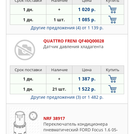
Срок поставки
Наличие
Цена
Купить
1 020 р.
1 дн.
+
1 085 р.
1 дн.
1 шт.
Другие предложения (4)
от 1 139 р.
QUATTRO FRENI QF40Q00028
Датчик давления хладагента
Срок поставки
Наличие
Цена
Купить
1 387 р.
1 дн.
+
1 522 р.
1 дн.
21 шт.
Другие предложения (3)
от 1 482 р.
NRF 38917
Переключатель кондиционера
пневматический FORD Focus 1.6 05-