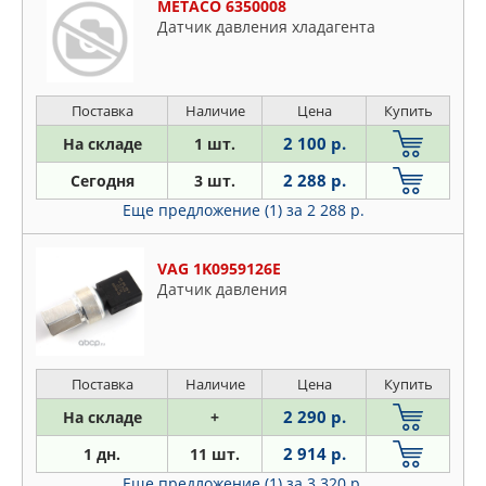
MAHLE
METACO 6350008
Датчик давления хладагента
MASTERKIT
MERCEDES
METACO
Поставка
Наличие
Цена
Купить
MITSUBISHI
2 100 р.
На складе
1 шт.
NISSAN
NRF
2 288 р.
Сегодня
3 шт.
NTY
Еще предложение (1)
за 2 288 р.
OSSCA
QUATTRO FRENI
VAG 1K0959126E
Датчик давления
RENAULT
RUEI
SAT
TOYOTA
Поставка
Наличие
Цена
Купить
VAG
2 290 р.
На складе
+
VALEO
2 914 р.
1 дн.
11 шт.
ZIKMAR
Еще предложение (1)
за 3 320 р.