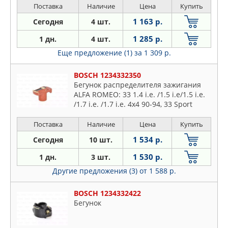
Поставка
Наличие
Цена
Купить
1 163 р.
Сегодня
4 шт.
1 285 р.
1 дн.
4 шт.
Еще предложение (1)
за 1 309 р.
BOSCH 1234332350
Бегунок распределителя зажигания
ALFA ROMEO: 33 1.4 i.e. /1.5 i.e/1.5 i.e.
/1.7 i.e. /1.7 i.e. 4x4 90-94, 33 Sport
Wagon 1.5 i.e/1.7 i.e. /1.7 i.e. 4x4 90-94,
75 1.6 KAT/1.8 /1.8
Поставка
Наличие
Цена
Купить
1 534 р.
Сегодня
10 шт.
1 530 р.
1 дн.
3 шт.
Другие предложения (3)
от 1 588 р.
BOSCH 1234332422
Бегунок