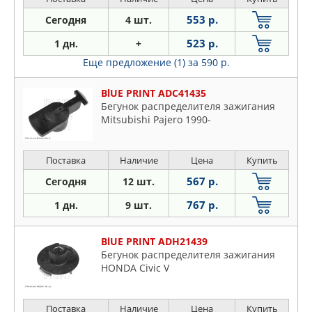
Opel
553 р.
Сегодня
4 шт.
Peugeot
523 р.
1 дн.
+
Porsche
Еще предложение (1)
за 590 р.
Proton
Renault
BlUE PRINT ADC41435
Rover
Бегунок распределителя зажигания
Mitsubishi Pajero 1990-
Saab
Seat
Поставка
Наличие
Цена
Купить
Skoda
Subaru
567 р.
Сегодня
12 шт.
Suzuki
767 р.
1 дн.
9 шт.
Toyota
VW
BlUE PRINT ADH21439
Бегунок распределителя зажигания
Volvo
HONDA Civic V
Поставка
Наличие
Цена
Купить