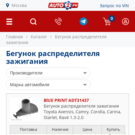
Москва
Запрос по VIN
0
Главная
Каталог
Бегунок распределителя
зажигания
Бегунок распределителя
зажигания
Производители
BERU
Марка автомобиля
BLUE PRINT
Alfa Romeo
BMW
BlUE PRINT ADT31437
Audi
Бегунок распределителя зажигания
BOSCH
Toyota Avensis, Camry, Corolla, Carina,
BMW
BREMI
Starlet, Rav4 1.3-2.0
Chevrolet
EPS
Citroen
Поставка
Наличие
Цена
Купить
FACET