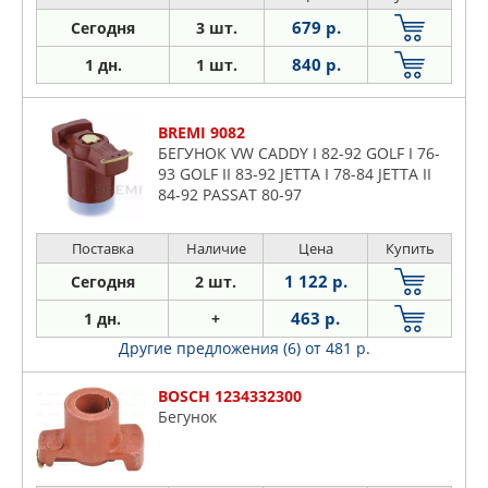
679 р.
Сегодня
3 шт.
840 р.
1 дн.
1 шт.
BREMI 9082
БЕГУНОК VW CADDY I 82-92 GOLF I 76-
93 GOLF II 83-92 JETTA I 78-84 JETTA II
84-92 PASSAT 80-97
Поставка
Наличие
Цена
Купить
1 122 р.
Сегодня
2 шт.
463 р.
1 дн.
+
Другие предложения (6)
от 481 р.
BOSCH 1234332300
Бегунок