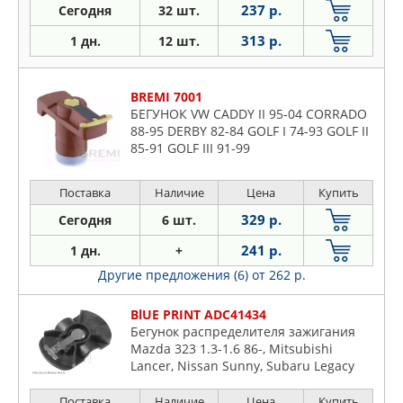
Daewoo
237 р.
Сегодня
32 шт.
FORD
Daihatsu
313 р.
1 дн.
12 шт.
GM
Fiat
HYUNDAI-KIA
Ford
ISUZU
BREMI 7001
Honda
БЕГУНОК VW CADDY II 95-04 CORRADO
JP GROUP
Hyundai
88-95 DERBY 82-84 GOLF I 74-93 GOLF II
KIA
85-91 GOLF III 91-99
Infiniti
LONGHO
Isuzu
MERCEDES
Поставка
Наличие
Цена
Купить
Jeep
MITSUBISHI
329 р.
Сегодня
6 шт.
KIA
NISSAN
Lancia
241 р.
1 дн.
+
NSP
Land Rover
Другие предложения (6)
от 262 р.
OSSCA
Lexus
PATRON
BlUE PRINT ADC41434
Mazda
Бегунок распределителя зажигания
SAT
Mercedes
Mazda 323 1.3-1.6 86-, Mitsubishi
TOYOTA
Lancer, Nissan Sunny, Subaru Legacy
Mitsubishi
Nissan
Поставка
Наличие
Цена
Купить