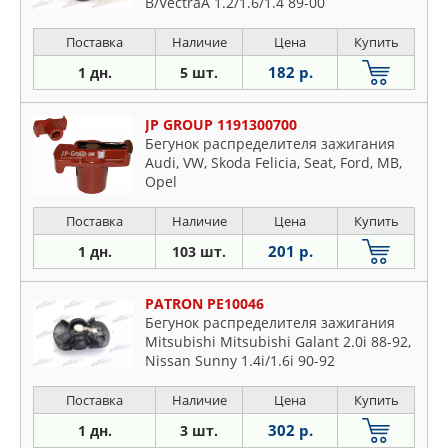
B/VectraA 1.2/1.6/1.4 89-00
Поставка
Наличие
Цена
Купить
182 р.
1 дн.
5 шт.
JP GROUP 1191300700
Бегунок распределителя зажигания
Audi, VW, Skoda Felicia, Seat, Ford, MB,
Opel
Поставка
Наличие
Цена
Купить
201 р.
1 дн.
103 шт.
PATRON PE10046
Бегунок распределителя зажигания
Mitsubishi Mitsubishi Galant 2.0i 88-92,
Nissan Sunny 1.4i/1.6i 90-92
Поставка
Наличие
Цена
Купить
302 р.
1 дн.
3 шт.