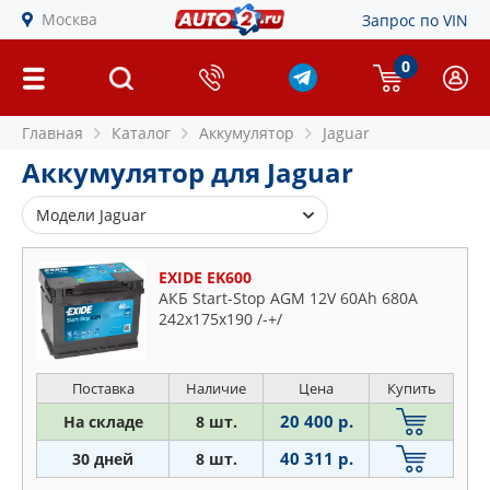
Москва
Запрос по VIN
0
Главная
Каталог
Аккумулятор
Jaguar
Аккумулятор для Jaguar
Модели Jaguar
F-pace
EXIDE EK600
F-type
АКБ Start-Stop AGM 12V 60Ah 680A
S-type
242x175x190 /-+/
X-type
Xe
Поставка
Наличие
Цена
Купить
Xf
20 400 р.
На складе
8 шт.
Xj
40 311 р.
30 дней
8 шт.
Xjs