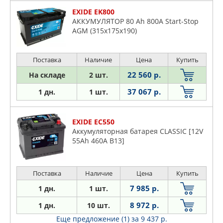
Xjsc
EXIDE EK800
Xk
АККУМУЛЯТОР 80 Ah 800A Start-Stop
AGM (315х175х190)
Поставка
Наличие
Цена
Купить
22 560 р.
На складе
2 шт.
37 067 р.
1 дн.
1 шт.
EXIDE EC550
Аккумуляторная батарея CLASSIC [12V
55Ah 460A B13]
Поставка
Наличие
Цена
Купить
7 985 р.
1 дн.
1 шт.
8 972 р.
1 дн.
10 шт.
Еще предложение (1)
за 9 437 р.