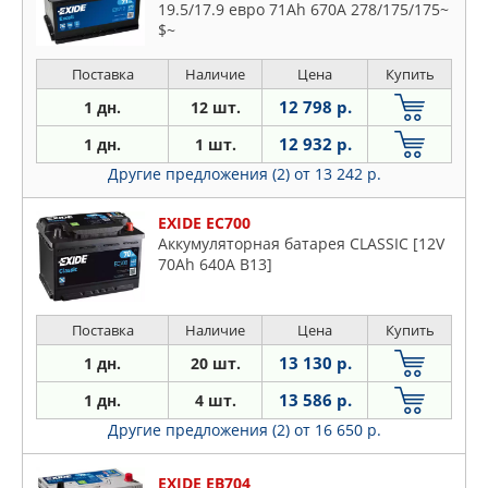
19.5/17.9 евро 71Ah 670A 278/175/175~
$~
Поставка
Наличие
Цена
Купить
12 798 р.
1 дн.
12 шт.
12 932 р.
1 дн.
1 шт.
Другие предложения (2)
от 13 242 р.
EXIDE EC700
Аккумуляторная батарея CLASSIC [12V
70Ah 640A B13]
Поставка
Наличие
Цена
Купить
13 130 р.
1 дн.
20 шт.
13 586 р.
1 дн.
4 шт.
Другие предложения (2)
от 16 650 р.
EXIDE EB704