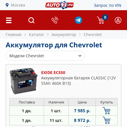
Москва
Запрос по VIN
0
Главная
Каталог
Аккумулятор
Chevrolet
Аккумулятор для Chevrolet
Модели Chevrolet
Avalanche
EXIDE EC550
Aveo
Аккумуляторная батарея CLASSIC [12V
Blazer
55Ah 460A B13]
Camaro
Captiva
Поставка
Наличие
Цена
Купить
Corsica
7 985 р.
1 дн.
1 шт.
Corvette
Cruze
8 972 р.
1 дн.
11 шт.