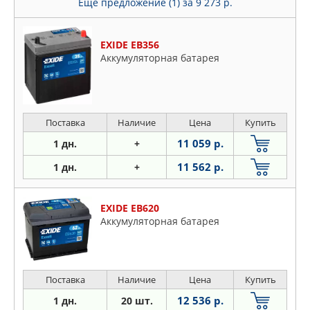
Epica
Еще предложение (1)
за 9 273 р.
Evanda
Hhr
EXIDE EB356
Impala
Аккумуляторная батарея
Lacetti
Lanos
Lumina
Поставка
Наличие
Цена
Купить
Malibu
11 059 р.
1 дн.
+
Niva
11 562 р.
1 дн.
+
Orlando
Rezzo
Spark
EXIDE EB620
Аккумуляторная батарея
Suburban
Tahoe
Tracker
Поставка
Наличие
Цена
Купить
12 536 р.
1 дн.
20 шт.