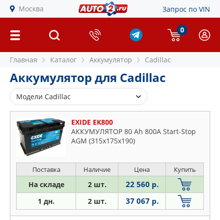
Москва
Запрос по VIN
0
Главная
Каталог
Аккумулятор
Cadillac
Аккумулятор для Cadillac
Модели Cadillac
Ats
EXIDE EK800
Bls
АККУМУЛЯТОР 80 Ah 800A Start-Stop
AGM (315х175х190)
Ct6
Cts
Eldorado
Поставка
Наличие
Цена
Купить
Escalade
22 560 р.
На складе
2 шт.
Seville
37 067 р.
1 дн.
2 шт.
Srx